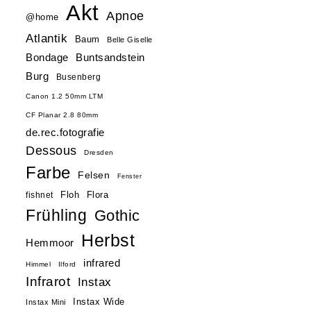
Akt
Apnoe
@home
Atlantik
Baum
Belle Giselle
Buntsandstein
Bondage
Burg
Busenberg
Canon 1.2 50mm LTM
CF Planar 2.8 80mm
de.rec.fotografie
Dessous
Dresden
Farbe
Felsen
Fenster
Floh
Flora
fishnet
Frühling
Gothic
Herbst
Hemmoor
infrared
Himmel
Ilford
Infrarot
Instax
Instax Wide
Instax Mini