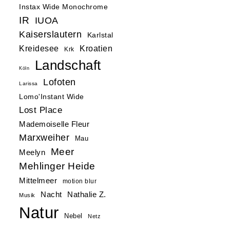
Instax Wide Monochrome
IR
IUOA
Kaiserslautern
Karlstal
Kreidesee
Kroatien
Krk
Landschaft
Köln
Lofoten
Larissa
Lomo'Instant Wide
Lost Place
Mademoiselle Fleur
Marxweiher
Mau
Meer
Meelyn
Mehlinger Heide
Mittelmeer
motion blur
Nacht
Nathalie Z.
Musik
Natur
Nebel
Netz