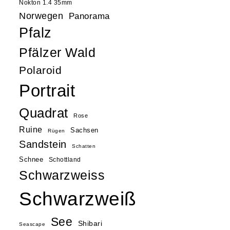
Nokton 1.4 35mm
Norwegen
Panorama
Pfalz
Pfälzer Wald
Polaroid
Portrait
Quadrat
Rose
Ruine
Sachsen
Rügen
Sandstein
Schatten
Schnee
Schottland
Schwarzweiss
Schwarzweiß
See
Shibari
Seascape