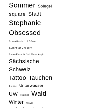
Sommer
Spiegel
Stadt
square
Stephanie
Obsessed
Summilux-M 1.4 50mm
Summitar 2.0 5cm
Super-Elmar-M 3.4 21mm Asph.
Sächsische
Schweiz
Tattoo
Tauchen
Unterwasser
Treppe
Wald
UW
vertikal
Winter
Wrack