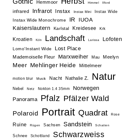
Herbst
Gothic
Hemmoor
Himmel
Ilford
Infrarot
Instax
infrared
Instax Wide
Instax Mini
IR
IUOA
Instax Wide Monochrome
Kaiserslautern
Kreidesee
Karlstal
Krk
Landschaft
Lofoten
Kroatien
Larissa
Köln
Lost Place
Lomo'Instant Wide
Marxweiher
Mademoiselle Fleur
Meelyn
Mau
Meer
Mehlinger Heide
Mittelmeer
Natur
Nacht
Nathalie Z.
motion blur
Musik
Norwegen
Nebel
Nokton 1.4 35mm
Netz
Pfalz
Pfälzer Wald
Panorama
Portrait
Quadrat
Polaroid
Rose
Sandstein
Ruine
Sachsen
Rügen
Schatten
Schwarzweiss
Schnee
Schottland