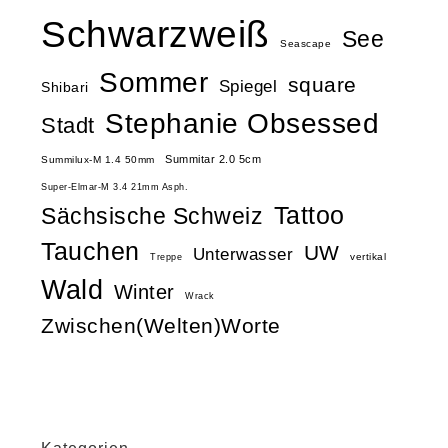
Schwarzweiß
See
Seascape
Sommer
square
Spiegel
Shibari
Stephanie Obsessed
Stadt
Summitar 2.0 5cm
Summilux-M 1.4 50mm
Super-Elmar-M 3.4 21mm Asph.
Tattoo
Sächsische Schweiz
Tauchen
UW
Unterwasser
vertikal
Treppe
Wald
Winter
Wrack
Zwischen(Welten)Worte