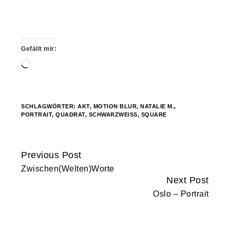
Gefällt mir:
Wird
geladen …
SCHLAGWÖRTER:
AKT
,
MOTION BLUR
,
NATALIE M.
,
PORTRAIT
,
QUADRAT
,
SCHWARZWEISS
,
SQUARE
Previous Post
Continue
Zwischen(Welten)Worte
Reading
Next Post
Oslo – Portrait