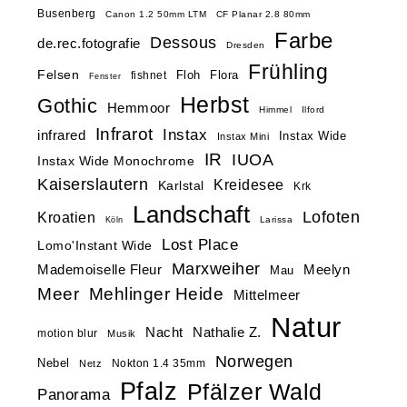
Busenberg
Canon 1.2 50mm LTM
CF Planar 2.8 80mm
Farbe
Dessous
de.rec.fotografie
Dresden
Frühling
Felsen
Floh
Flora
fishnet
Fenster
Herbst
Gothic
Hemmoor
Himmel
Ilford
Infrarot
Instax
infrared
Instax Wide
Instax Mini
IR
IUOA
Instax Wide Monochrome
Kaiserslautern
Kreidesee
Karlstal
Krk
Landschaft
Lofoten
Kroatien
Larissa
Köln
Lost Place
Lomo'Instant Wide
Marxweiher
Mademoiselle Fleur
Meelyn
Mau
Meer
Mehlinger Heide
Mittelmeer
Natur
Nacht
Nathalie Z.
motion blur
Musik
Norwegen
Nebel
Nokton 1.4 35mm
Netz
Pfalz
Pfälzer Wald
Panorama