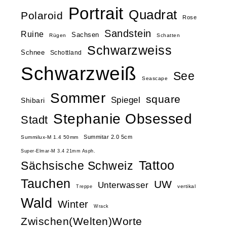
Portrait
Quadrat
Polaroid
Rose
Sandstein
Ruine
Sachsen
Rügen
Schatten
Schwarzweiss
Schnee
Schottland
Schwarzweiß
See
Seascape
Sommer
square
Spiegel
Shibari
Stephanie Obsessed
Stadt
Summitar 2.0 5cm
Summilux-M 1.4 50mm
Super-Elmar-M 3.4 21mm Asph.
Tattoo
Sächsische Schweiz
Tauchen
UW
Unterwasser
vertikal
Treppe
Wald
Winter
Wrack
Zwischen(Welten)Worte