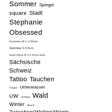
Sommer
Spiegel
Stadt
square
Stephanie
Obsessed
Summilux-M 1.4 50mm
Summitar 2.0 5cm
Super-Elmar-M 3.4 21mm Asph.
Sächsische
Schweiz
Tattoo
Tauchen
Unterwasser
Treppe
Wald
UW
vertikal
Winter
Wrack
Zwischen(Welten)Worte