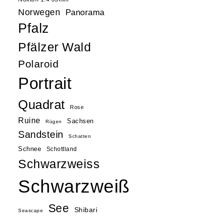
Norwegen
Panorama
Pfalz
Pfälzer Wald
Polaroid
Portrait
Quadrat
Rose
Ruine
Sachsen
Rügen
Sandstein
Schatten
Schnee
Schottland
Schwarzweiss
Schwarzweiß
See
Shibari
Seascape