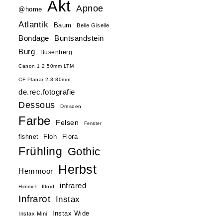
Akt
Apnoe
@home
Atlantik
Baum
Belle Giselle
Buntsandstein
Bondage
Burg
Busenberg
Canon 1.2 50mm LTM
CF Planar 2.8 80mm
de.rec.fotografie
Dessous
Dresden
Farbe
Felsen
Fenster
Floh
Flora
fishnet
Frühling
Gothic
Herbst
Hemmoor
infrared
Himmel
Ilford
Infrarot
Instax
Instax Wide
Instax Mini