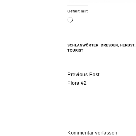
Gefällt mir:
Wird
geladen …
SCHLAGWÖRTER:
DRESDEN
,
HERBST
TOURIST
Continue
Previous Post
Reading
Flora #2
Kommentar verfassen