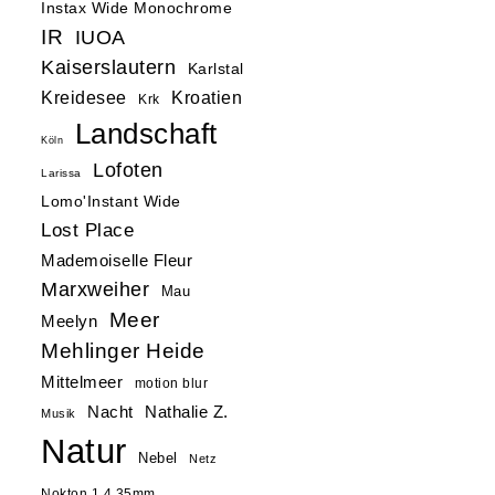
Instax Wide Monochrome
IR
IUOA
Kaiserslautern
Karlstal
Kreidesee
Kroatien
Krk
Landschaft
Köln
Lofoten
Larissa
Lomo'Instant Wide
Lost Place
Mademoiselle Fleur
Marxweiher
Mau
Meer
Meelyn
Mehlinger Heide
Mittelmeer
motion blur
Nacht
Nathalie Z.
Musik
Natur
Nebel
Netz
Nokton 1.4 35mm