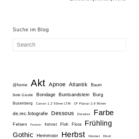
Suche im Blog
Akt
Apnoe
Atlantik
@home
Baum
Buntsandstein
Bondage
Burg
Belle Giselle
Busenberg
Canon 1.2 50mm LTM
CF Planar 2.8 80mm
Farbe
Dessous
de.rec.fotografie
Dresden
Frühling
Felsen
Floh
Flora
fishnet
Fenster
Herbst
Gothic
Hemmoor
Himmel
Ilford