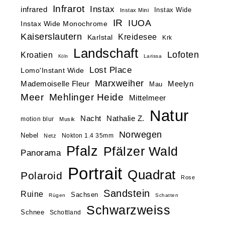
Infrarot
Instax
infrared
Instax Wide
Instax Mini
IR
IUOA
Instax Wide Monochrome
Kaiserslautern
Kreidesee
Karlstal
Krk
Landschaft
Lofoten
Kroatien
Larissa
Köln
Lost Place
Lomo'Instant Wide
Marxweiher
Mademoiselle Fleur
Meelyn
Mau
Meer
Mehlinger Heide
Mittelmeer
Natur
Nacht
Nathalie Z.
motion blur
Musik
Norwegen
Nebel
Nokton 1.4 35mm
Netz
Pfalz
Pfälzer Wald
Panorama
Portrait
Quadrat
Polaroid
Rose
Sandstein
Ruine
Sachsen
Rügen
Schatten
Schwarzweiss
Schnee
Schottland