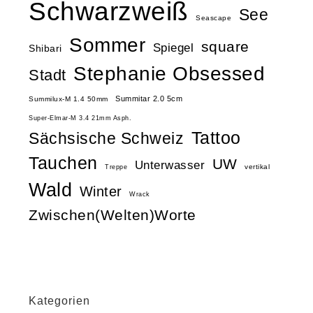
Schwarzweiß
See
Seascape
Sommer
square
Spiegel
Shibari
Stephanie Obsessed
Stadt
Summitar 2.0 5cm
Summilux-M 1.4 50mm
Super-Elmar-M 3.4 21mm Asph.
Tattoo
Sächsische Schweiz
Tauchen
UW
Unterwasser
vertikal
Treppe
Wald
Winter
Wrack
Zwischen(Welten)Worte
Kategorien