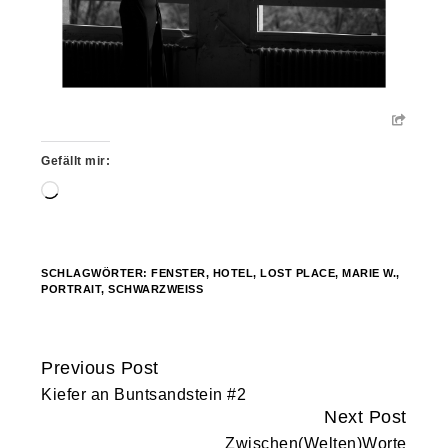
Gefällt mir:
Wird
geladen …
SCHLAGWÖRTER:
FENSTER
,
HOTEL
,
LOST PLACE
,
MARIE W.
,
PORTRAIT
,
SCHWARZWEISS
Previous Post
Continue
Kiefer an Buntsandstein #2
Reading
Next Post
Zwischen(Welten)Worte