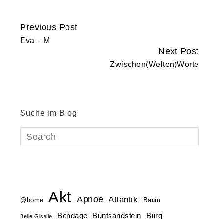
Previous Post
Continue
Eva – M
Reading
Next Post
Zwischen(Welten)Worte
Suche im Blog
Akt
Apnoe
Atlantik
@home
Baum
Buntsandstein
Bondage
Burg
Belle Giselle