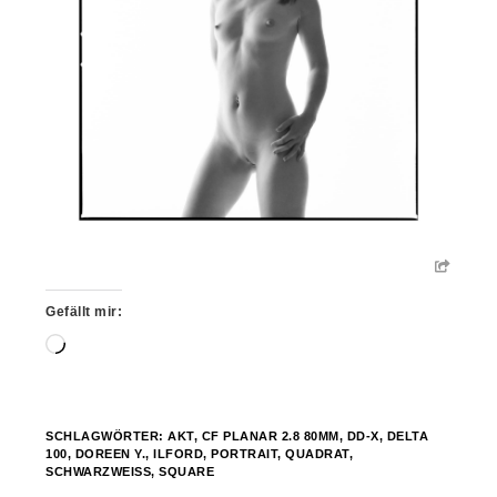
Gefällt mir:
Wird
geladen …
SCHLAGWÖRTER:
AKT
,
CF PLANAR 2.8 80MM
,
DD-X
,
DELTA
100
,
DOREEN Y.
,
ILFORD
,
PORTRAIT
,
QUADRAT
,
SCHWARZWEISS
,
SQUARE