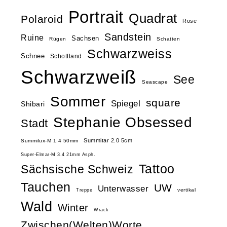
Portrait
Quadrat
Polaroid
Rose
Sandstein
Ruine
Sachsen
Rügen
Schatten
Schwarzweiss
Schnee
Schottland
Schwarzweiß
See
Seascape
Sommer
square
Spiegel
Shibari
Stephanie Obsessed
Stadt
Summitar 2.0 5cm
Summilux-M 1.4 50mm
Super-Elmar-M 3.4 21mm Asph.
Tattoo
Sächsische Schweiz
Tauchen
UW
Unterwasser
vertikal
Treppe
Wald
Winter
Wrack
Zwischen(Welten)Worte