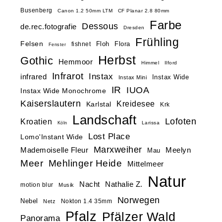
Busenberg
Canon 1.2 50mm LTM
CF Planar 2.8 80mm
Farbe
Dessous
de.rec.fotografie
Dresden
Frühling
Felsen
Floh
Flora
fishnet
Fenster
Herbst
Gothic
Hemmoor
Himmel
Ilford
Infrarot
Instax
infrared
Instax Wide
Instax Mini
IR
IUOA
Instax Wide Monochrome
Kaiserslautern
Kreidesee
Karlstal
Krk
Landschaft
Lofoten
Kroatien
Larissa
Köln
Lost Place
Lomo'Instant Wide
Marxweiher
Mademoiselle Fleur
Meelyn
Mau
Meer
Mehlinger Heide
Mittelmeer
Natur
Nacht
Nathalie Z.
motion blur
Musik
Norwegen
Nebel
Nokton 1.4 35mm
Netz
Pfalz
Pfälzer Wald
Panorama