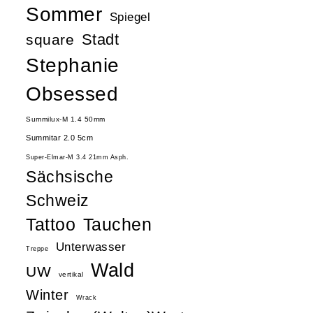
Sommer
Spiegel
Stadt
square
Stephanie
Obsessed
Summilux-M 1.4 50mm
Summitar 2.0 5cm
Super-Elmar-M 3.4 21mm Asph.
Sächsische
Schweiz
Tattoo
Tauchen
Unterwasser
Treppe
Wald
UW
vertikal
Winter
Wrack