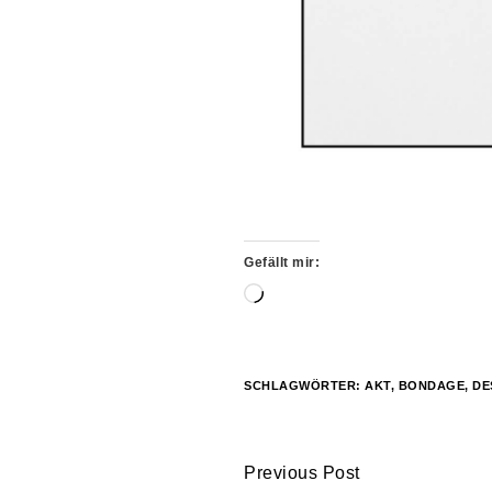
Gefällt mir:
Wird
geladen …
SCHLAGWÖRTER:
AKT
,
BONDAGE
,
DE
Continue
Previous Post