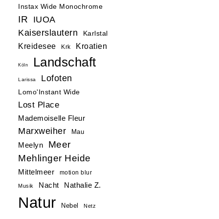
Instax Wide Monochrome
IR
IUOA
Kaiserslautern
Karlstal
Kreidesee
Kroatien
Krk
Landschaft
Köln
Lofoten
Larissa
Lomo'Instant Wide
Lost Place
Mademoiselle Fleur
Marxweiher
Mau
Meer
Meelyn
Mehlinger Heide
Mittelmeer
motion blur
Nacht
Nathalie Z.
Musik
Natur
Nebel
Netz