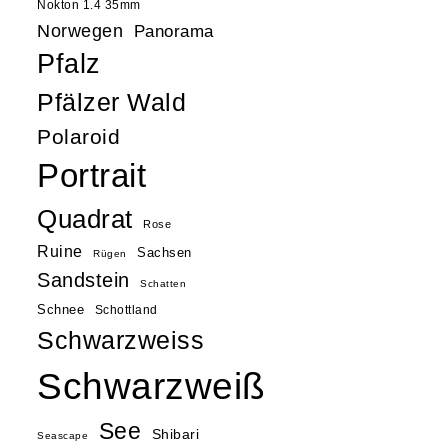
Nokton 1.4 35mm
Norwegen
Panorama
Pfalz
Pfälzer Wald
Polaroid
Portrait
Quadrat
Rose
Ruine
Sachsen
Rügen
Sandstein
Schatten
Schnee
Schottland
Schwarzweiss
Schwarzweiß
See
Shibari
Seascape