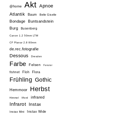
Akt
Apnoe
@home
Atlantik
Baum
Belle Giselle
Buntsandstein
Bondage
Burg
Busenberg
Canon 1.2 50mm LTM
CF Planar 2.8 80mm
de.rec.fotografie
Dessous
Dresden
Farbe
Felsen
Fenster
Floh
Flora
fishnet
Frühling
Gothic
Herbst
Hemmoor
infrared
Himmel
Ilford
Infrarot
Instax
Instax Wide
Instax Mini