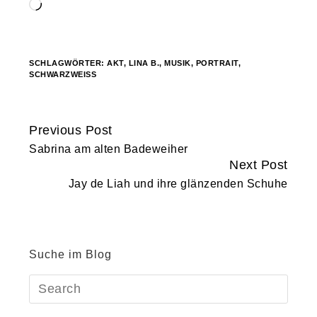
Wird
geladen …
SCHLAGWÖRTER:
AKT
,
LINA B.
,
MUSIK
,
PORTRAIT
,
SCHWARZWEISS
Previous Post
Continue
Sabrina am alten Badeweiher
Reading
Next Post
Jay de Liah und ihre glänzenden Schuhe
Suche im Blog