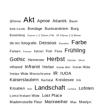
Akt
Apnoe
Atlantik
@home
Baum
Buntsandstein
Bondage
Burg
Belle Giselle
Busenberg
Canon 1.2 50mm LTM
CF Planar 2.8 80mm
Farbe
Dessous
de.rec.fotografie
Dresden
Frühling
Felsen
Floh
Flora
fishnet
Fenster
Herbst
Gothic
Hemmoor
Himmel
Ilford
Infrarot
Instax
infrared
Instax Wide
Instax Mini
IR
IUOA
Instax Wide Monochrome
Kaiserslautern
Kreidesee
Karlstal
Krk
Landschaft
Lofoten
Kroatien
Larissa
Köln
Lost Place
Lomo'Instant Wide
Marxweiher
Mademoiselle Fleur
Meelyn
Mau