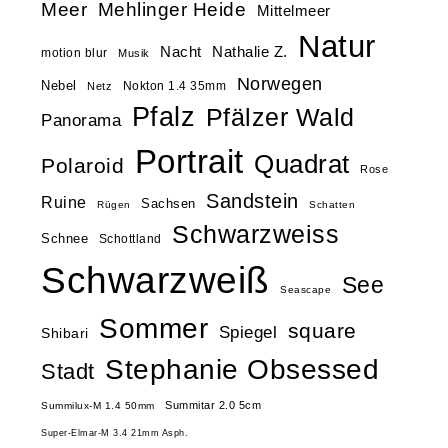
Meer
Mehlinger Heide
Mittelmeer
Natur
Nacht
Nathalie Z.
motion blur
Musik
Norwegen
Nebel
Nokton 1.4 35mm
Netz
Pfalz
Pfälzer Wald
Panorama
Portrait
Quadrat
Polaroid
Rose
Sandstein
Ruine
Sachsen
Rügen
Schatten
Schwarzweiss
Schnee
Schottland
Schwarzweiß
See
Seascape
Sommer
square
Spiegel
Shibari
Stephanie Obsessed
Stadt
Summitar 2.0 5cm
Summilux-M 1.4 50mm
Super-Elmar-M 3.4 21mm Asph.