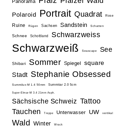
Pfalz
Pfälzer Wald
Panorama
Portrait
Quadrat
Polaroid
Rose
Sandstein
Ruine
Sachsen
Rügen
Schatten
Schwarzweiss
Schnee
Schottland
Schwarzweiß
See
Seascape
Sommer
square
Spiegel
Shibari
Stephanie Obsessed
Stadt
Summitar 2.0 5cm
Summilux-M 1.4 50mm
Super-Elmar-M 3.4 21mm Asph.
Tattoo
Sächsische Schweiz
Tauchen
UW
Unterwasser
vertikal
Treppe
Wald
Winter
Wrack