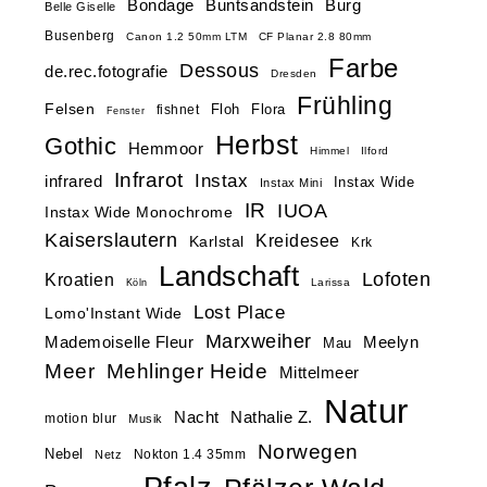
Buntsandstein
Bondage
Burg
Belle Giselle
Busenberg
Canon 1.2 50mm LTM
CF Planar 2.8 80mm
Farbe
Dessous
de.rec.fotografie
Dresden
Frühling
Felsen
Floh
Flora
fishnet
Fenster
Herbst
Gothic
Hemmoor
Himmel
Ilford
Infrarot
Instax
infrared
Instax Wide
Instax Mini
IR
IUOA
Instax Wide Monochrome
Kaiserslautern
Kreidesee
Karlstal
Krk
Landschaft
Lofoten
Kroatien
Larissa
Köln
Lost Place
Lomo'Instant Wide
Marxweiher
Mademoiselle Fleur
Meelyn
Mau
Meer
Mehlinger Heide
Mittelmeer
Natur
Nacht
Nathalie Z.
motion blur
Musik
Norwegen
Nebel
Nokton 1.4 35mm
Netz