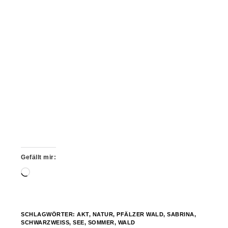
Gefällt mir:
Wird
geladen …
SCHLAGWÖRTER:
AKT
,
NATUR
,
PFÄLZER WALD
,
SABRINA
,
SCHWARZWEISS
,
SEE
,
SOMMER
,
WALD