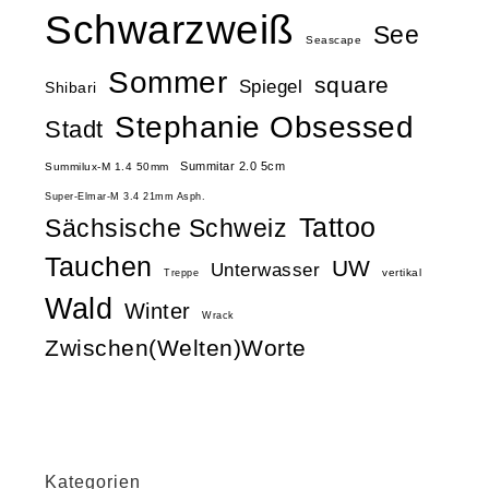
Schwarzweiß
See
Seascape
Sommer
square
Spiegel
Shibari
Stephanie Obsessed
Stadt
Summitar 2.0 5cm
Summilux-M 1.4 50mm
Super-Elmar-M 3.4 21mm Asph.
Tattoo
Sächsische Schweiz
Tauchen
UW
Unterwasser
vertikal
Treppe
Wald
Winter
Wrack
Zwischen(Welten)Worte
Kategorien