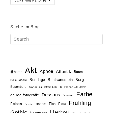
CONTINUE READING
Suche im Blog
Akt
Apnoe
Atlantik
@home
Baum
Buntsandstein
Bondage
Burg
Belle Giselle
Busenberg
Canon 1.2 50mm LTM
CF Planar 2.8 80mm
Farbe
Dessous
de.rec.fotografie
Dresden
Frühling
Felsen
Floh
Flora
fishnet
Fenster
Herbst
Gothic
Hemmoor