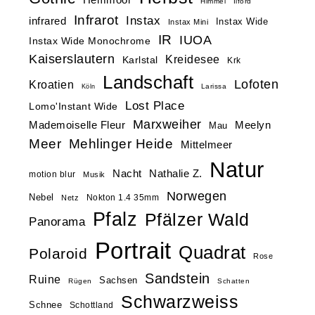
Himmel
Ilford
Infrarot
Instax
infrared
Instax Wide
Instax Mini
IR
IUOA
Instax Wide Monochrome
Kaiserslautern
Kreidesee
Karlstal
Krk
Landschaft
Lofoten
Kroatien
Larissa
Köln
Lost Place
Lomo'Instant Wide
Marxweiher
Mademoiselle Fleur
Meelyn
Mau
Meer
Mehlinger Heide
Mittelmeer
Natur
Nacht
Nathalie Z.
motion blur
Musik
Norwegen
Nebel
Nokton 1.4 35mm
Netz
Pfalz
Pfälzer Wald
Panorama
Portrait
Quadrat
Polaroid
Rose
Sandstein
Ruine
Sachsen
Rügen
Schatten
Schwarzweiss
Schnee
Schottland