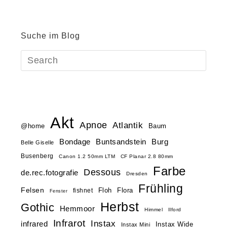
Suche im Blog
Akt
Apnoe
Atlantik
@home
Baum
Buntsandstein
Bondage
Burg
Belle Giselle
Busenberg
Canon 1.2 50mm LTM
CF Planar 2.8 80mm
Farbe
Dessous
de.rec.fotografie
Dresden
Frühling
Felsen
Floh
Flora
fishnet
Fenster
Herbst
Gothic
Hemmoor
Himmel
Ilford
Infrarot
Instax
infrared
Instax Wide
Instax Mini