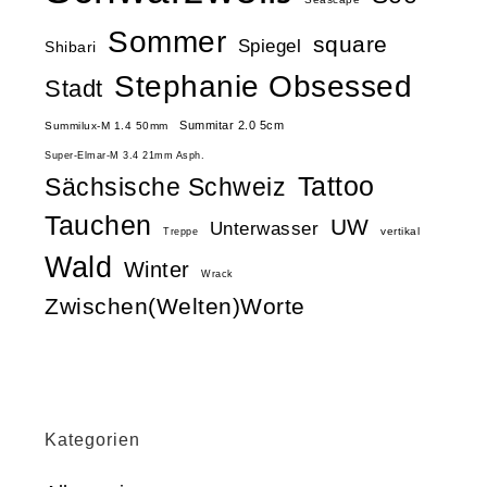
Sommer
square
Spiegel
Shibari
Stephanie Obsessed
Stadt
Summitar 2.0 5cm
Summilux-M 1.4 50mm
Super-Elmar-M 3.4 21mm Asph.
Tattoo
Sächsische Schweiz
Tauchen
UW
Unterwasser
vertikal
Treppe
Wald
Winter
Wrack
Zwischen(Welten)Worte
Kategorien