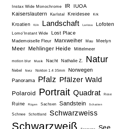
IR
IUOA
Instax Wide Monochrome
Kaiserslautern
Kreidesee
Karlstal
Krk
Landschaft
Lofoten
Kroatien
Larissa
Köln
Lost Place
Lomo'Instant Wide
Marxweiher
Mademoiselle Fleur
Meelyn
Mau
Meer
Mehlinger Heide
Mittelmeer
Natur
Nacht
Nathalie Z.
motion blur
Musik
Norwegen
Nebel
Nokton 1.4 35mm
Netz
Pfalz
Pfälzer Wald
Panorama
Portrait
Quadrat
Polaroid
Rose
Sandstein
Ruine
Sachsen
Rügen
Schatten
Schwarzweiss
Schnee
Schottland
Schwarzweiß
See
Seascape