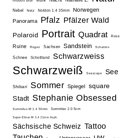
Nathalie Z.
motion blur
Musik
Norwegen
Nebel
Nokton 1.4 35mm
Netz
Pfalz
Pfälzer Wald
Panorama
Portrait
Quadrat
Polaroid
Rose
Sandstein
Ruine
Sachsen
Rügen
Schatten
Schwarzweiss
Schnee
Schottland
Schwarzweiß
See
Seascape
Sommer
square
Spiegel
Shibari
Stephanie Obsessed
Stadt
Summitar 2.0 5cm
Summilux-M 1.4 50mm
Super-Elmar-M 3.4 21mm Asph.
Tattoo
Sächsische Schweiz
Tauchen
UW