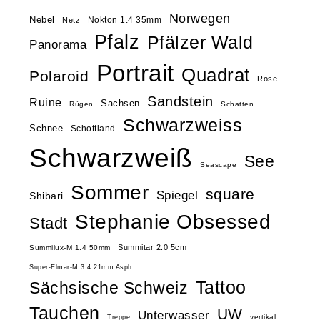
Norwegen
Nebel
Nokton 1.4 35mm
Netz
Pfalz
Pfälzer Wald
Panorama
Portrait
Quadrat
Polaroid
Rose
Sandstein
Ruine
Sachsen
Rügen
Schatten
Schwarzweiss
Schnee
Schottland
Schwarzweiß
See
Seascape
Sommer
square
Spiegel
Shibari
Stephanie Obsessed
Stadt
Summitar 2.0 5cm
Summilux-M 1.4 50mm
Super-Elmar-M 3.4 21mm Asph.
Tattoo
Sächsische Schweiz
Tauchen
UW
Unterwasser
vertikal
Treppe