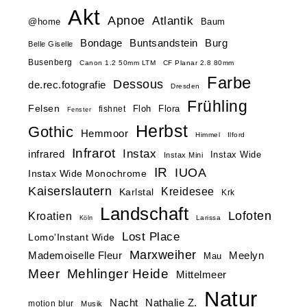
Akt
Apnoe
Atlantik
@home
Baum
Buntsandstein
Bondage
Burg
Belle Giselle
Busenberg
Canon 1.2 50mm LTM
CF Planar 2.8 80mm
Farbe
Dessous
de.rec.fotografie
Dresden
Frühling
Felsen
Floh
Flora
fishnet
Fenster
Herbst
Gothic
Hemmoor
Himmel
Ilford
Infrarot
Instax
infrared
Instax Wide
Instax Mini
IR
IUOA
Instax Wide Monochrome
Kaiserslautern
Kreidesee
Karlstal
Krk
Landschaft
Lofoten
Kroatien
Larissa
Köln
Lost Place
Lomo'Instant Wide
Marxweiher
Mademoiselle Fleur
Meelyn
Mau
Meer
Mehlinger Heide
Mittelmeer
Natur
Nacht
Nathalie Z.
motion blur
Musik