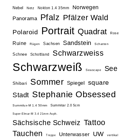
Norwegen
Nebel
Nokton 1.4 35mm
Netz
Pfalz
Pfälzer Wald
Panorama
Portrait
Quadrat
Polaroid
Rose
Sandstein
Ruine
Sachsen
Rügen
Schatten
Schwarzweiss
Schnee
Schottland
Schwarzweiß
See
Seascape
Sommer
square
Spiegel
Shibari
Stephanie Obsessed
Stadt
Summitar 2.0 5cm
Summilux-M 1.4 50mm
Super-Elmar-M 3.4 21mm Asph.
Tattoo
Sächsische Schweiz
Tauchen
UW
Unterwasser
vertikal
Treppe