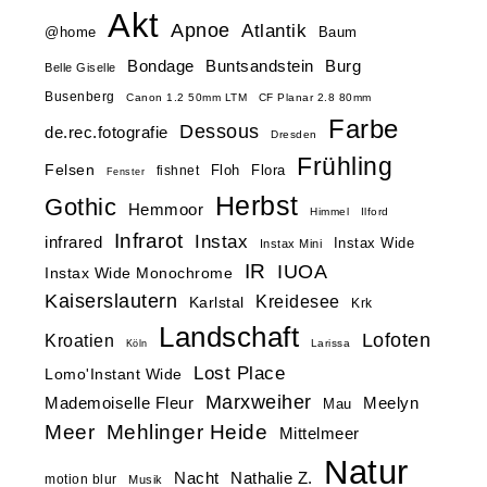
Akt
Apnoe
Atlantik
@home
Baum
Buntsandstein
Bondage
Burg
Belle Giselle
Busenberg
Canon 1.2 50mm LTM
CF Planar 2.8 80mm
Farbe
Dessous
de.rec.fotografie
Dresden
Frühling
Felsen
Floh
Flora
fishnet
Fenster
Herbst
Gothic
Hemmoor
Himmel
Ilford
Infrarot
Instax
infrared
Instax Wide
Instax Mini
IR
IUOA
Instax Wide Monochrome
Kaiserslautern
Kreidesee
Karlstal
Krk
Landschaft
Lofoten
Kroatien
Larissa
Köln
Lost Place
Lomo'Instant Wide
Marxweiher
Mademoiselle Fleur
Meelyn
Mau
Meer
Mehlinger Heide
Mittelmeer
Natur
Nacht
Nathalie Z.
motion blur
Musik