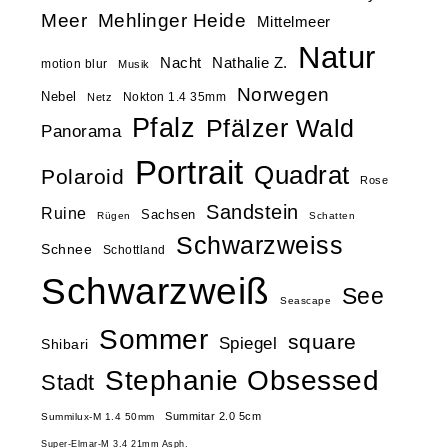
Meer
Mehlinger Heide
Mittelmeer
Natur
Nacht
Nathalie Z.
motion blur
Musik
Norwegen
Nebel
Nokton 1.4 35mm
Netz
Pfalz
Pfälzer Wald
Panorama
Portrait
Quadrat
Polaroid
Rose
Sandstein
Ruine
Sachsen
Rügen
Schatten
Schwarzweiss
Schnee
Schottland
Schwarzweiß
See
Seascape
Sommer
square
Spiegel
Shibari
Stephanie Obsessed
Stadt
Summitar 2.0 5cm
Summilux-M 1.4 50mm
Super-Elmar-M 3.4 21mm Asph.