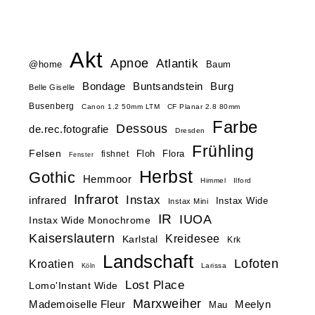
Akt
Apnoe
Atlantik
@home
Baum
Buntsandstein
Bondage
Burg
Belle Giselle
Busenberg
Canon 1.2 50mm LTM
CF Planar 2.8 80mm
Farbe
Dessous
de.rec.fotografie
Dresden
Frühling
Felsen
Floh
Flora
fishnet
Fenster
Herbst
Gothic
Hemmoor
Himmel
Ilford
Infrarot
Instax
infrared
Instax Wide
Instax Mini
IR
IUOA
Instax Wide Monochrome
Kaiserslautern
Kreidesee
Karlstal
Krk
Landschaft
Lofoten
Kroatien
Larissa
Köln
Lost Place
Lomo'Instant Wide
Marxweiher
Mademoiselle Fleur
Meelyn
Mau