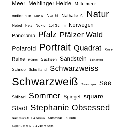
Meer
Mehlinger Heide
Mittelmeer
Natur
Nacht
Nathalie Z.
motion blur
Musik
Norwegen
Nebel
Nokton 1.4 35mm
Netz
Pfalz
Pfälzer Wald
Panorama
Portrait
Quadrat
Polaroid
Rose
Sandstein
Ruine
Sachsen
Rügen
Schatten
Schwarzweiss
Schnee
Schottland
Schwarzweiß
See
Seascape
Sommer
square
Spiegel
Shibari
Stephanie Obsessed
Stadt
Summitar 2.0 5cm
Summilux-M 1.4 50mm
Super-Elmar-M 3.4 21mm Asph.