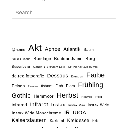
Akt
Apnoe
Atlantik
@home
Baum
Buntsandstein
Bondage
Burg
Belle Giselle
Busenberg
Canon 1.2 50mm LTM
CF Planar 2.8 80mm
Farbe
Dessous
de.rec.fotografie
Dresden
Frühling
Felsen
Floh
Flora
fishnet
Fenster
Herbst
Gothic
Hemmoor
Himmel
Ilford
Infrarot
Instax
infrared
Instax Wide
Instax Mini
IR
IUOA
Instax Wide Monochrome
Kaiserslautern
Kreidesee
Karlstal
Krk