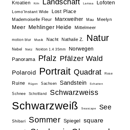
Landschaft
Lofoten
Kroatien
Larissa
Köln
Lost Place
Lomo'Instant Wide
Marxweiher
Mademoiselle Fleur
Meelyn
Mau
Meer
Mehlinger Heide
Mittelmeer
Natur
Nacht
Nathalie Z.
motion blur
Musik
Norwegen
Nebel
Nokton 1.4 35mm
Netz
Pfalz
Pfälzer Wald
Panorama
Portrait
Quadrat
Polaroid
Rose
Sandstein
Ruine
Sachsen
Rügen
Schatten
Schwarzweiss
Schnee
Schottland
Schwarzweiß
See
Seascape
Sommer
square
Spiegel
Shibari