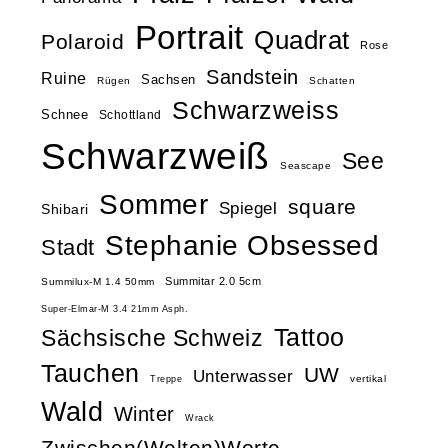
Portrait
Quadrat
Polaroid
Rose
Sandstein
Ruine
Sachsen
Rügen
Schatten
Schwarzweiss
Schnee
Schottland
Schwarzweiß
See
Seascape
Sommer
square
Spiegel
Shibari
Stephanie Obsessed
Stadt
Summitar 2.0 5cm
Summilux-M 1.4 50mm
Super-Elmar-M 3.4 21mm Asph.
Tattoo
Sächsische Schweiz
Tauchen
UW
Unterwasser
vertikal
Treppe
Wald
Winter
Wrack
Zwischen(Welten)Worte