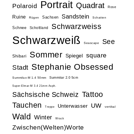
Portrait
Quadrat
Polaroid
Rose
Sandstein
Ruine
Sachsen
Rügen
Schatten
Schwarzweiss
Schnee
Schottland
Schwarzweiß
See
Seascape
Sommer
square
Spiegel
Shibari
Stephanie Obsessed
Stadt
Summitar 2.0 5cm
Summilux-M 1.4 50mm
Super-Elmar-M 3.4 21mm Asph.
Tattoo
Sächsische Schweiz
Tauchen
UW
Unterwasser
vertikal
Treppe
Wald
Winter
Wrack
Zwischen(Welten)Worte