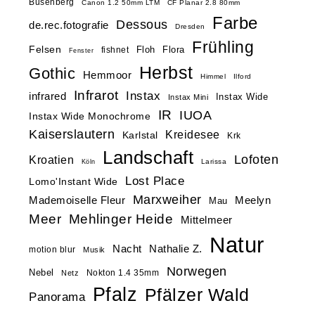
Busenberg
Canon 1.2 50mm LTM
CF Planar 2.8 80mm
Farbe
Dessous
de.rec.fotografie
Dresden
Frühling
Felsen
Floh
Flora
fishnet
Fenster
Herbst
Gothic
Hemmoor
Himmel
Ilford
Infrarot
Instax
infrared
Instax Wide
Instax Mini
IR
IUOA
Instax Wide Monochrome
Kaiserslautern
Kreidesee
Karlstal
Krk
Landschaft
Lofoten
Kroatien
Larissa
Köln
Lost Place
Lomo'Instant Wide
Marxweiher
Mademoiselle Fleur
Meelyn
Mau
Meer
Mehlinger Heide
Mittelmeer
Natur
Nacht
Nathalie Z.
motion blur
Musik
Norwegen
Nebel
Nokton 1.4 35mm
Netz
Pfalz
Pfälzer Wald
Panorama