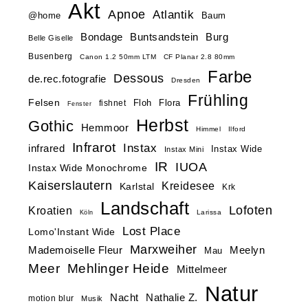
Akt
Apnoe
Atlantik
@home
Baum
Buntsandstein
Bondage
Burg
Belle Giselle
Busenberg
Canon 1.2 50mm LTM
CF Planar 2.8 80mm
Farbe
Dessous
de.rec.fotografie
Dresden
Frühling
Felsen
Floh
Flora
fishnet
Fenster
Herbst
Gothic
Hemmoor
Himmel
Ilford
Infrarot
Instax
infrared
Instax Wide
Instax Mini
IR
IUOA
Instax Wide Monochrome
Kaiserslautern
Kreidesee
Karlstal
Krk
Landschaft
Lofoten
Kroatien
Larissa
Köln
Lost Place
Lomo'Instant Wide
Marxweiher
Mademoiselle Fleur
Meelyn
Mau
Meer
Mehlinger Heide
Mittelmeer
Natur
Nacht
Nathalie Z.
motion blur
Musik