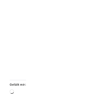
Gefällt mir:
Wird
geladen …