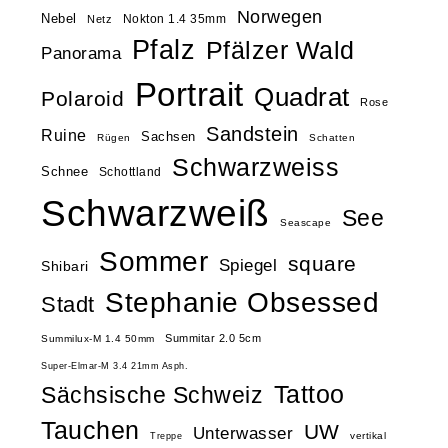
Norwegen
Nebel
Nokton 1.4 35mm
Netz
Pfalz
Pfälzer Wald
Panorama
Portrait
Quadrat
Polaroid
Rose
Sandstein
Ruine
Sachsen
Rügen
Schatten
Schwarzweiss
Schnee
Schottland
Schwarzweiß
See
Seascape
Sommer
square
Spiegel
Shibari
Stephanie Obsessed
Stadt
Summitar 2.0 5cm
Summilux-M 1.4 50mm
Super-Elmar-M 3.4 21mm Asph.
Tattoo
Sächsische Schweiz
Tauchen
UW
Unterwasser
vertikal
Treppe