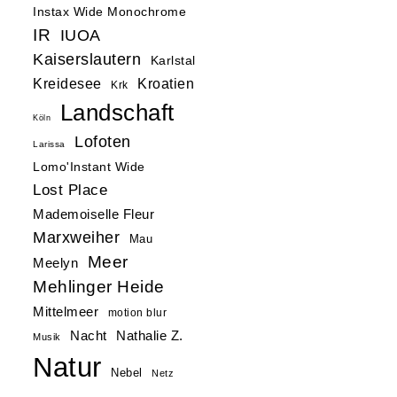
Instax Wide Monochrome
IR
IUOA
Kaiserslautern
Karlstal
Kreidesee
Kroatien
Krk
Landschaft
Köln
Lofoten
Larissa
Lomo'Instant Wide
Lost Place
Mademoiselle Fleur
Marxweiher
Mau
Meer
Meelyn
Mehlinger Heide
Mittelmeer
motion blur
Nacht
Nathalie Z.
Musik
Natur
Nebel
Netz