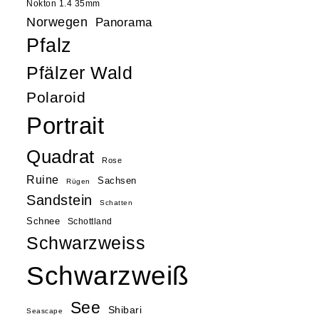
Nokton 1.4 35mm
Norwegen
Panorama
Pfalz
Pfälzer Wald
Polaroid
Portrait
Quadrat
Rose
Ruine
Sachsen
Rügen
Sandstein
Schatten
Schnee
Schottland
Schwarzweiss
Schwarzweiß
See
Shibari
Seascape