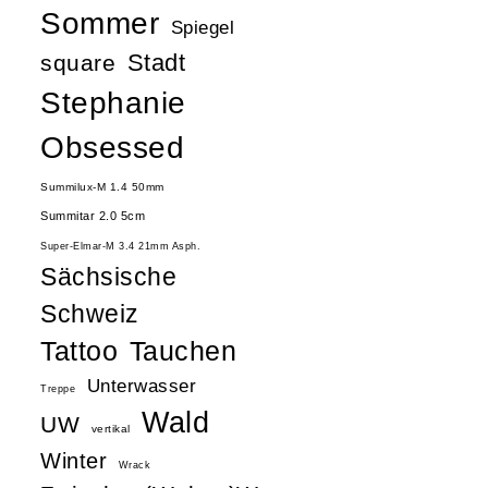
Sommer
Spiegel
Stadt
square
Stephanie
Obsessed
Summilux-M 1.4 50mm
Summitar 2.0 5cm
Super-Elmar-M 3.4 21mm Asph.
Sächsische
Schweiz
Tattoo
Tauchen
Unterwasser
Treppe
Wald
UW
vertikal
Winter
Wrack