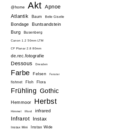
Akt
Apnoe
@home
Atlantik
Baum
Belle Giselle
Buntsandstein
Bondage
Burg
Busenberg
Canon 1.2 50mm LTM
CF Planar 2.8 80mm
de.rec.fotografie
Dessous
Dresden
Farbe
Felsen
Fenster
Floh
Flora
fishnet
Frühling
Gothic
Herbst
Hemmoor
infrared
Himmel
Ilford
Infrarot
Instax
Instax Wide
Instax Mini