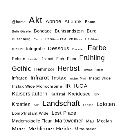
Akt
Apnoe
Atlantik
@home
Baum
Buntsandstein
Bondage
Burg
Belle Giselle
Busenberg
Canon 1.2 50mm LTM
CF Planar 2.8 80mm
Farbe
Dessous
de.rec.fotografie
Dresden
Frühling
Felsen
Floh
Flora
fishnet
Fenster
Herbst
Gothic
Hemmoor
Himmel
Ilford
Infrarot
Instax
infrared
Instax Wide
Instax Mini
IR
IUOA
Instax Wide Monochrome
Kaiserslautern
Kreidesee
Karlstal
Krk
Landschaft
Lofoten
Kroatien
Larissa
Köln
Lost Place
Lomo'Instant Wide
Marxweiher
Mademoiselle Fleur
Meelyn
Mau
Meer
Mehlinger Heide
Mittelmeer