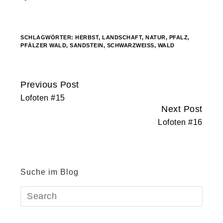
geladen …
SCHLAGWÖRTER:
HERBST
,
LANDSCHAFT
,
NATUR
,
PFALZ
,
PFÄLZER WALD
,
SANDSTEIN
,
SCHWARZWEISS
,
WALD
Previous Post
Continue
Lofoten #15
Reading
Next Post
Lofoten #16
Suche im Blog