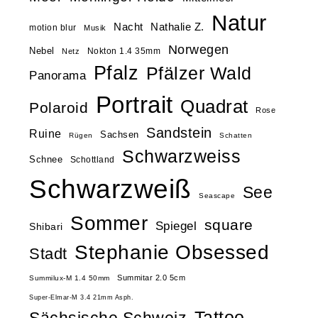
Natur
Nacht
Nathalie Z.
motion blur
Musik
Norwegen
Nebel
Nokton 1.4 35mm
Netz
Pfalz
Pfälzer Wald
Panorama
Portrait
Quadrat
Polaroid
Rose
Sandstein
Ruine
Sachsen
Rügen
Schatten
Schwarzweiss
Schnee
Schottland
Schwarzweiß
See
Seascape
Sommer
square
Spiegel
Shibari
Stephanie Obsessed
Stadt
Summitar 2.0 5cm
Summilux-M 1.4 50mm
Super-Elmar-M 3.4 21mm Asph.
Tattoo
Sächsische Schweiz