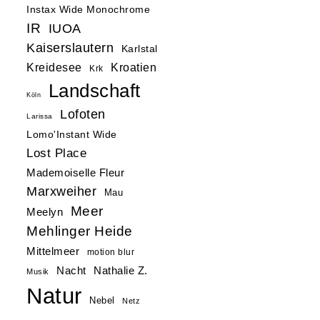
Instax Wide Monochrome
IR
IUOA
Kaiserslautern
Karlstal
Kreidesee
Kroatien
Krk
Landschaft
Köln
Lofoten
Larissa
Lomo'Instant Wide
Lost Place
Mademoiselle Fleur
Marxweiher
Mau
Meer
Meelyn
Mehlinger Heide
Mittelmeer
motion blur
Nacht
Nathalie Z.
Musik
Natur
Nebel
Netz