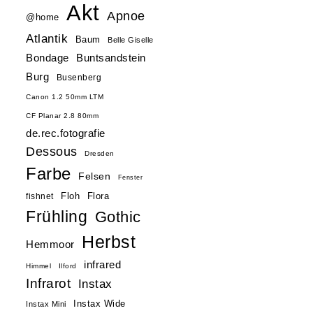
Akt
Apnoe
@home
Atlantik
Baum
Belle Giselle
Buntsandstein
Bondage
Burg
Busenberg
Canon 1.2 50mm LTM
CF Planar 2.8 80mm
de.rec.fotografie
Dessous
Dresden
Farbe
Felsen
Fenster
Floh
Flora
fishnet
Frühling
Gothic
Herbst
Hemmoor
infrared
Himmel
Ilford
Infrarot
Instax
Instax Wide
Instax Mini