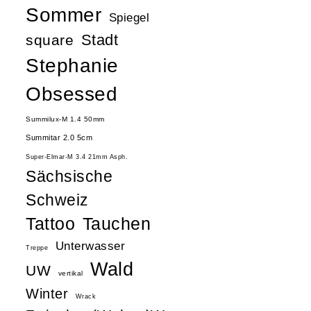
Sommer
Spiegel
Stadt
square
Stephanie
Obsessed
Summilux-M 1.4 50mm
Summitar 2.0 5cm
Super-Elmar-M 3.4 21mm Asph.
Sächsische
Schweiz
Tattoo
Tauchen
Unterwasser
Treppe
Wald
UW
vertikal
Winter
Wrack