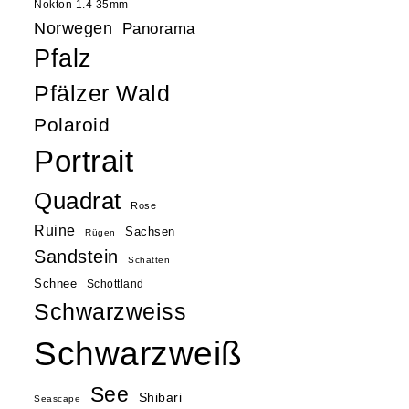
Nokton 1.4 35mm
Norwegen
Panorama
Pfalz
Pfälzer Wald
Polaroid
Portrait
Quadrat
Rose
Ruine
Sachsen
Rügen
Sandstein
Schatten
Schnee
Schottland
Schwarzweiss
Schwarzweiß
See
Shibari
Seascape