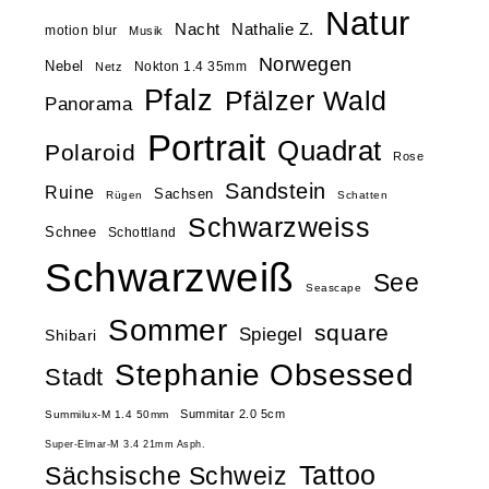
Natur
Nacht
Nathalie Z.
motion blur
Musik
Norwegen
Nebel
Nokton 1.4 35mm
Netz
Pfalz
Pfälzer Wald
Panorama
Portrait
Quadrat
Polaroid
Rose
Sandstein
Ruine
Sachsen
Rügen
Schatten
Schwarzweiss
Schnee
Schottland
Schwarzweiß
See
Seascape
Sommer
square
Spiegel
Shibari
Stephanie Obsessed
Stadt
Summitar 2.0 5cm
Summilux-M 1.4 50mm
Super-Elmar-M 3.4 21mm Asph.
Tattoo
Sächsische Schweiz