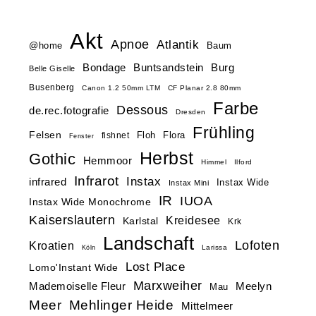
Akt
Apnoe
Atlantik
@home
Baum
Buntsandstein
Bondage
Burg
Belle Giselle
Busenberg
Canon 1.2 50mm LTM
CF Planar 2.8 80mm
Farbe
Dessous
de.rec.fotografie
Dresden
Frühling
Felsen
Floh
Flora
fishnet
Fenster
Herbst
Gothic
Hemmoor
Himmel
Ilford
Infrarot
Instax
infrared
Instax Wide
Instax Mini
IR
IUOA
Instax Wide Monochrome
Kaiserslautern
Kreidesee
Karlstal
Krk
Landschaft
Lofoten
Kroatien
Larissa
Köln
Lost Place
Lomo'Instant Wide
Marxweiher
Mademoiselle Fleur
Meelyn
Mau
Meer
Mehlinger Heide
Mittelmeer