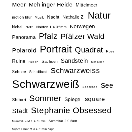
Meer
Mehlinger Heide
Mittelmeer
Natur
Nacht
Nathalie Z.
motion blur
Musik
Norwegen
Nebel
Nokton 1.4 35mm
Netz
Pfalz
Pfälzer Wald
Panorama
Portrait
Quadrat
Polaroid
Rose
Sandstein
Ruine
Sachsen
Rügen
Schatten
Schwarzweiss
Schnee
Schottland
Schwarzweiß
See
Seascape
Sommer
square
Spiegel
Shibari
Stephanie Obsessed
Stadt
Summitar 2.0 5cm
Summilux-M 1.4 50mm
Super-Elmar-M 3.4 21mm Asph.