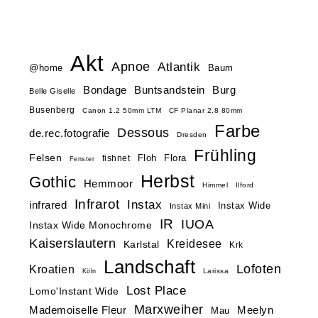
Akt
Apnoe
Atlantik
@home
Baum
Buntsandstein
Bondage
Burg
Belle Giselle
Busenberg
Canon 1.2 50mm LTM
CF Planar 2.8 80mm
Farbe
Dessous
de.rec.fotografie
Dresden
Frühling
Felsen
Floh
Flora
fishnet
Fenster
Herbst
Gothic
Hemmoor
Himmel
Ilford
Infrarot
Instax
infrared
Instax Wide
Instax Mini
IR
IUOA
Instax Wide Monochrome
Kaiserslautern
Kreidesee
Karlstal
Krk
Landschaft
Lofoten
Kroatien
Larissa
Köln
Lost Place
Lomo'Instant Wide
Marxweiher
Mademoiselle Fleur
Meelyn
Mau