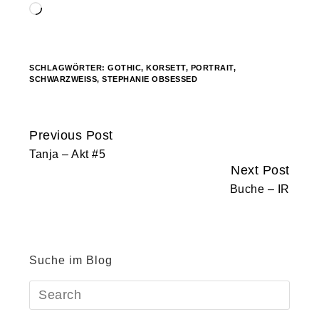
Wird
geladen …
SCHLAGWÖRTER:
GOTHIC
,
KORSETT
,
PORTRAIT
,
SCHWARZWEISS
,
STEPHANIE OBSESSED
Previous Post
Continue
Tanja – Akt #5
Reading
Next Post
Buche – IR
Suche im Blog