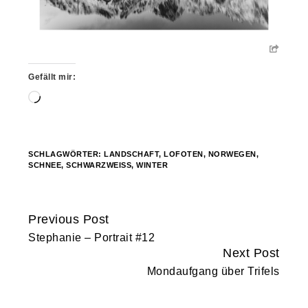
Gefällt mir:
Wird
geladen …
SCHLAGWÖRTER:
LANDSCHAFT
,
LOFOTEN
,
NORWEGEN
,
SCHNEE
,
SCHWARZWEISS
,
WINTER
Previous Post
Continue
Stephanie – Portrait #12
Reading
Next Post
Mondaufgang über Trifels