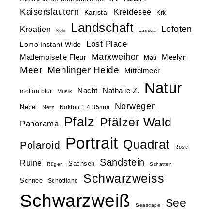
Kaiserslautern
Kreidesee
Karlstal
Krk
Landschaft
Lofoten
Kroatien
Larissa
Köln
Lost Place
Lomo'Instant Wide
Marxweiher
Mademoiselle Fleur
Meelyn
Mau
Meer
Mehlinger Heide
Mittelmeer
Natur
Nacht
Nathalie Z.
motion blur
Musik
Norwegen
Nebel
Nokton 1.4 35mm
Netz
Pfalz
Pfälzer Wald
Panorama
Portrait
Quadrat
Polaroid
Rose
Sandstein
Ruine
Sachsen
Rügen
Schatten
Schwarzweiss
Schnee
Schottland
Schwarzweiß
See
Seascape