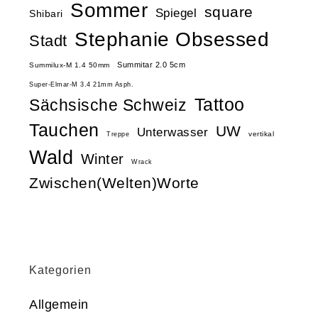
Sommer
square
Spiegel
Shibari
Stephanie Obsessed
Stadt
Summitar 2.0 5cm
Summilux-M 1.4 50mm
Super-Elmar-M 3.4 21mm Asph.
Tattoo
Sächsische Schweiz
Tauchen
UW
Unterwasser
vertikal
Treppe
Wald
Winter
Wrack
Zwischen(Welten)Worte
Kategorien
Allgemein