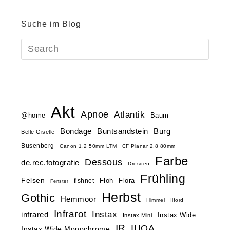
Suche im Blog
Akt
Apnoe
Atlantik
@home
Baum
Buntsandstein
Bondage
Burg
Belle Giselle
Busenberg
Canon 1.2 50mm LTM
CF Planar 2.8 80mm
Farbe
Dessous
de.rec.fotografie
Dresden
Frühling
Felsen
Floh
Flora
fishnet
Fenster
Herbst
Gothic
Hemmoor
Himmel
Ilford
Infrarot
Instax
infrared
Instax Wide
Instax Mini
IR
IUOA
Instax Wide Monochrome