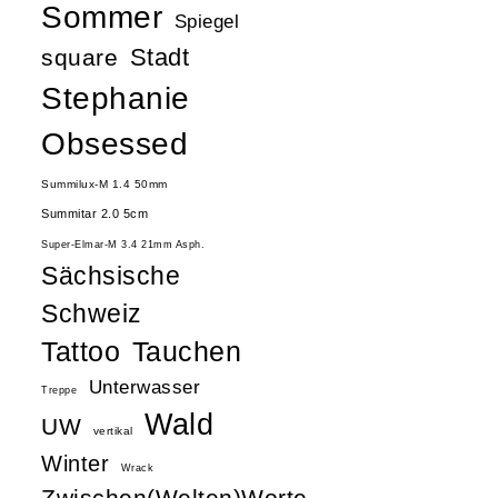
Sommer
Spiegel
Stadt
square
Stephanie
Obsessed
Summilux-M 1.4 50mm
Summitar 2.0 5cm
Super-Elmar-M 3.4 21mm Asph.
Sächsische
Schweiz
Tattoo
Tauchen
Unterwasser
Treppe
Wald
UW
vertikal
Winter
Wrack
Zwischen(Welten)Worte