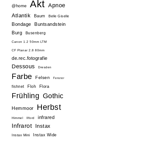
Akt
Apnoe
@home
Atlantik
Baum
Belle Giselle
Buntsandstein
Bondage
Burg
Busenberg
Canon 1.2 50mm LTM
CF Planar 2.8 80mm
de.rec.fotografie
Dessous
Dresden
Farbe
Felsen
Fenster
Floh
Flora
fishnet
Frühling
Gothic
Herbst
Hemmoor
infrared
Himmel
Ilford
Infrarot
Instax
Instax Wide
Instax Mini