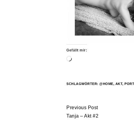
Gefällt mir:
Wird
geladen …
SCHLAGWÖRTER:
@HOME
,
AKT
,
PORT
Continue
Previous Post
Reading
Tanja – Akt #2