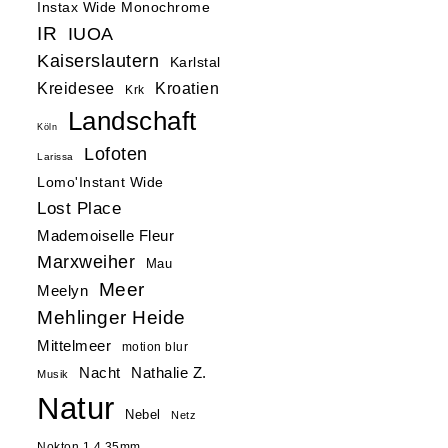
Instax Wide Monochrome
IR
IUOA
Kaiserslautern
Karlstal
Kreidesee
Kroatien
Krk
Landschaft
Köln
Lofoten
Larissa
Lomo'Instant Wide
Lost Place
Mademoiselle Fleur
Marxweiher
Mau
Meer
Meelyn
Mehlinger Heide
Mittelmeer
motion blur
Nacht
Nathalie Z.
Musik
Natur
Nebel
Netz
Nokton 1.4 35mm