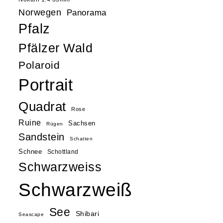
Norwegen
Panorama
Pfalz
Pfälzer Wald
Polaroid
Portrait
Quadrat
Rose
Ruine
Sachsen
Rügen
Sandstein
Schatten
Schnee
Schottland
Schwarzweiss
Schwarzweiß
See
Shibari
Seascape