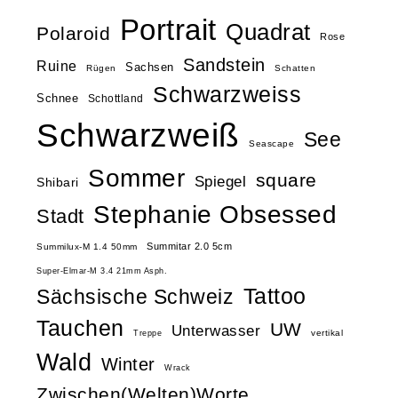
Portrait
Quadrat
Polaroid
Rose
Sandstein
Ruine
Sachsen
Rügen
Schatten
Schwarzweiss
Schnee
Schottland
Schwarzweiß
See
Seascape
Sommer
square
Spiegel
Shibari
Stephanie Obsessed
Stadt
Summitar 2.0 5cm
Summilux-M 1.4 50mm
Super-Elmar-M 3.4 21mm Asph.
Tattoo
Sächsische Schweiz
Tauchen
UW
Unterwasser
vertikal
Treppe
Wald
Winter
Wrack
Zwischen(Welten)Worte