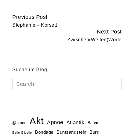
Previous Post
Continue
Stephanie – Korsett
Reading
Next Post
Zwischen(Welten)Worte
Suche im Blog
Akt
Apnoe
Atlantik
@home
Baum
Buntsandstein
Bondage
Burg
Belle Giselle