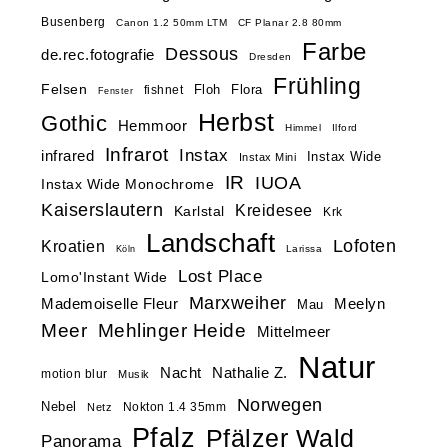
Busenberg
Canon 1.2 50mm LTM
CF Planar 2.8 80mm
Farbe
Dessous
de.rec.fotografie
Dresden
Frühling
Felsen
Floh
Flora
fishnet
Fenster
Herbst
Gothic
Hemmoor
Himmel
Ilford
Infrarot
Instax
infrared
Instax Wide
Instax Mini
IR
IUOA
Instax Wide Monochrome
Kaiserslautern
Kreidesee
Karlstal
Krk
Landschaft
Lofoten
Kroatien
Larissa
Köln
Lost Place
Lomo'Instant Wide
Marxweiher
Mademoiselle Fleur
Meelyn
Mau
Meer
Mehlinger Heide
Mittelmeer
Natur
Nacht
Nathalie Z.
motion blur
Musik
Norwegen
Nebel
Nokton 1.4 35mm
Netz
Pfalz
Pfälzer Wald
Panorama