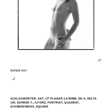
Gefällt mir:
Wird
geladen …
SCHLAGWÖRTER:
AKT
,
CF PLANAR 2.8 80MM
,
DD-X
,
DELTA
100
,
DOREEN Y.
,
ILFORD
,
PORTRAIT
,
QUADRAT
,
SCHWARZWEISS
,
SQUARE