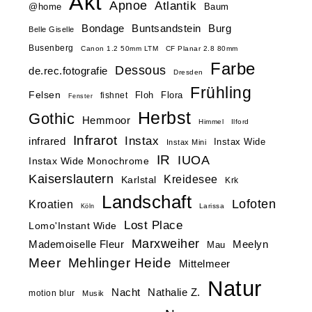
Akt
Apnoe
Atlantik
@home
Baum
Buntsandstein
Bondage
Burg
Belle Giselle
Busenberg
Canon 1.2 50mm LTM
CF Planar 2.8 80mm
Farbe
Dessous
de.rec.fotografie
Dresden
Frühling
Felsen
Floh
Flora
fishnet
Fenster
Herbst
Gothic
Hemmoor
Himmel
Ilford
Infrarot
Instax
infrared
Instax Wide
Instax Mini
IR
IUOA
Instax Wide Monochrome
Kaiserslautern
Kreidesee
Karlstal
Krk
Landschaft
Lofoten
Kroatien
Larissa
Köln
Lost Place
Lomo'Instant Wide
Marxweiher
Mademoiselle Fleur
Meelyn
Mau
Meer
Mehlinger Heide
Mittelmeer
Natur
Nacht
Nathalie Z.
motion blur
Musik