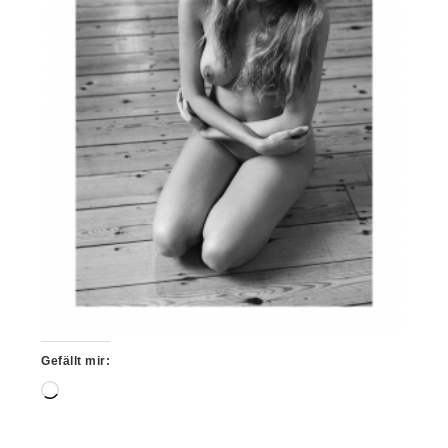
Gefällt mir:
Wird
geladen …