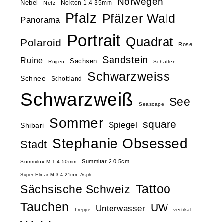
Norwegen
Nebel
Nokton 1.4 35mm
Netz
Pfalz
Pfälzer Wald
Panorama
Portrait
Quadrat
Polaroid
Rose
Sandstein
Ruine
Sachsen
Rügen
Schatten
Schwarzweiss
Schnee
Schottland
Schwarzweiß
See
Seascape
Sommer
square
Spiegel
Shibari
Stephanie Obsessed
Stadt
Summitar 2.0 5cm
Summilux-M 1.4 50mm
Super-Elmar-M 3.4 21mm Asph.
Tattoo
Sächsische Schweiz
Tauchen
UW
Unterwasser
vertikal
Treppe