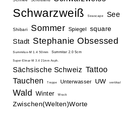
Schottland
Schwarzweiß
See
Seascape
Sommer
square
Spiegel
Shibari
Stephanie Obsessed
Stadt
Summitar 2.0 5cm
Summilux-M 1.4 50mm
Super-Elmar-M 3.4 21mm Asph.
Tattoo
Sächsische Schweiz
Tauchen
UW
Unterwasser
vertikal
Treppe
Wald
Winter
Wrack
Zwischen(Welten)Worte