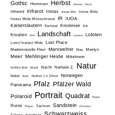
Herbst
Gothic
Hemmoor
Himmel
Ilford
Infrarot
Instax
infrared
Instax Wide
Instax Mini
IR
IUOA
Instax Wide Monochrome
Kaiserslautern
Kreidesee
Karlstal
Krk
Landschaft
Lofoten
Kroatien
Larissa
Köln
Lost Place
Lomo'Instant Wide
Marxweiher
Mademoiselle Fleur
Meelyn
Mau
Meer
Mehlinger Heide
Mittelmeer
Natur
Nacht
Nathalie Z.
motion blur
Musik
Norwegen
Nebel
Nokton 1.4 35mm
Netz
Pfalz
Pfälzer Wald
Panorama
Portrait
Quadrat
Polaroid
Rose
Sandstein
Ruine
Sachsen
Rügen
Schatten
Schwarzweiss
Schnee