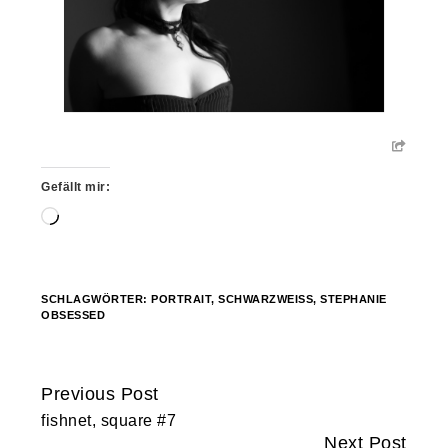
Gefällt mir:
Wird
geladen …
SCHLAGWÖRTER:
PORTRAIT
,
SCHWARZWEISS
,
STEPHANIE
OBSESSED
Previous Post
Continue
fishnet, square #7
Reading
Next Post