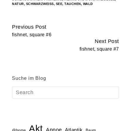
NATUR
,
SCHWARZWEISS
,
SEE
,
TAUCHEN
,
WALD
Previous Post
Continue
fishnet, square #6
Reading
Next Post
fishnet, square #7
Suche im Blog
Akt
Apnoe
Atlantik
@home
Baum