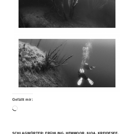
Gefällt mir:
Wird
geladen …
SCHLAGWÖRTER:
FRÜHLING
,
HEMMOOR
,
IUOA
,
KREIDESEE
,