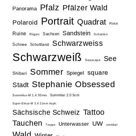
Pfalz
Pfälzer Wald
Panorama
Portrait
Quadrat
Polaroid
Rose
Sandstein
Ruine
Sachsen
Rügen
Schatten
Schwarzweiss
Schnee
Schottland
Schwarzweiß
See
Seascape
Sommer
square
Spiegel
Shibari
Stephanie Obsessed
Stadt
Summitar 2.0 5cm
Summilux-M 1.4 50mm
Super-Elmar-M 3.4 21mm Asph.
Tattoo
Sächsische Schweiz
Tauchen
UW
Unterwasser
vertikal
Treppe
Wald
Winter