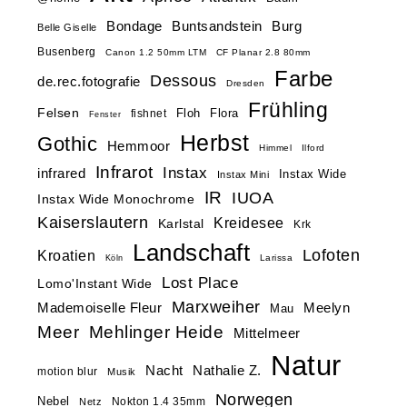
Buntsandstein
Bondage
Burg
Belle Giselle
Busenberg
Canon 1.2 50mm LTM
CF Planar 2.8 80mm
Farbe
Dessous
de.rec.fotografie
Dresden
Frühling
Felsen
Floh
Flora
fishnet
Fenster
Herbst
Gothic
Hemmoor
Himmel
Ilford
Infrarot
Instax
infrared
Instax Wide
Instax Mini
IR
IUOA
Instax Wide Monochrome
Kaiserslautern
Kreidesee
Karlstal
Krk
Landschaft
Lofoten
Kroatien
Larissa
Köln
Lost Place
Lomo'Instant Wide
Marxweiher
Mademoiselle Fleur
Meelyn
Mau
Meer
Mehlinger Heide
Mittelmeer
Natur
Nacht
Nathalie Z.
motion blur
Musik
Norwegen
Nebel
Nokton 1.4 35mm
Netz