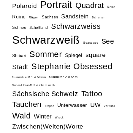
Portrait
Quadrat
Polaroid
Rose
Sandstein
Ruine
Sachsen
Rügen
Schatten
Schwarzweiss
Schnee
Schottland
Schwarzweiß
See
Seascape
Sommer
square
Spiegel
Shibari
Stephanie Obsessed
Stadt
Summitar 2.0 5cm
Summilux-M 1.4 50mm
Super-Elmar-M 3.4 21mm Asph.
Tattoo
Sächsische Schweiz
Tauchen
UW
Unterwasser
vertikal
Treppe
Wald
Winter
Wrack
Zwischen(Welten)Worte