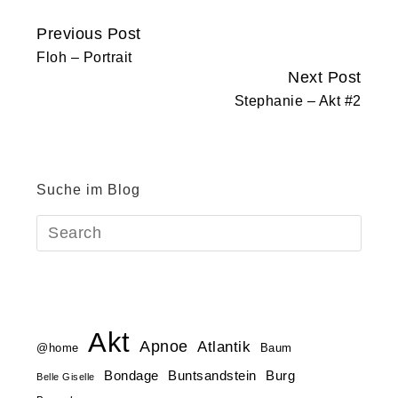
Previous Post
Continue
Floh – Portrait
Reading
Next Post
Stephanie – Akt #2
Suche im Blog
Akt
Apnoe
Atlantik
@home
Baum
Buntsandstein
Bondage
Burg
Belle Giselle