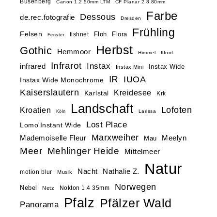
Busenberg
Canon 1.2 50mm LTM
CF Planar 2.8 80mm
Farbe
Dessous
de.rec.fotografie
Dresden
Frühling
Felsen
Floh
Flora
fishnet
Fenster
Herbst
Gothic
Hemmoor
Himmel
Ilford
Infrarot
Instax
infrared
Instax Wide
Instax Mini
IR
IUOA
Instax Wide Monochrome
Kaiserslautern
Kreidesee
Karlstal
Krk
Landschaft
Lofoten
Kroatien
Larissa
Köln
Lost Place
Lomo'Instant Wide
Marxweiher
Mademoiselle Fleur
Meelyn
Mau
Meer
Mehlinger Heide
Mittelmeer
Natur
Nacht
Nathalie Z.
motion blur
Musik
Norwegen
Nebel
Nokton 1.4 35mm
Netz
Pfalz
Pfälzer Wald
Panorama