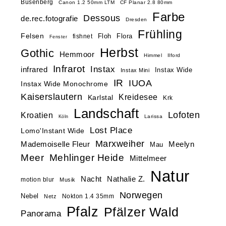
Busenberg
Canon 1.2 50mm LTM
CF Planar 2.8 80mm
Farbe
Dessous
de.rec.fotografie
Dresden
Frühling
Felsen
Floh
Flora
fishnet
Fenster
Herbst
Gothic
Hemmoor
Himmel
Ilford
Infrarot
Instax
infrared
Instax Wide
Instax Mini
IR
IUOA
Instax Wide Monochrome
Kaiserslautern
Kreidesee
Karlstal
Krk
Landschaft
Lofoten
Kroatien
Larissa
Köln
Lost Place
Lomo'Instant Wide
Marxweiher
Mademoiselle Fleur
Meelyn
Mau
Meer
Mehlinger Heide
Mittelmeer
Natur
Nacht
Nathalie Z.
motion blur
Musik
Norwegen
Nebel
Nokton 1.4 35mm
Netz
Pfalz
Pfälzer Wald
Panorama