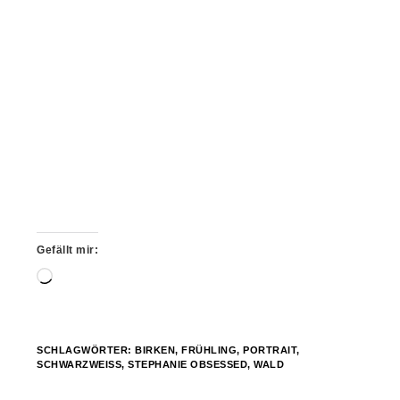
Gefällt mir:
Wird
geladen …
SCHLAGWÖRTER:
BIRKEN
,
FRÜHLING
,
PORTRAIT
,
SCHWARZWEISS
,
STEPHANIE OBSESSED
,
WALD