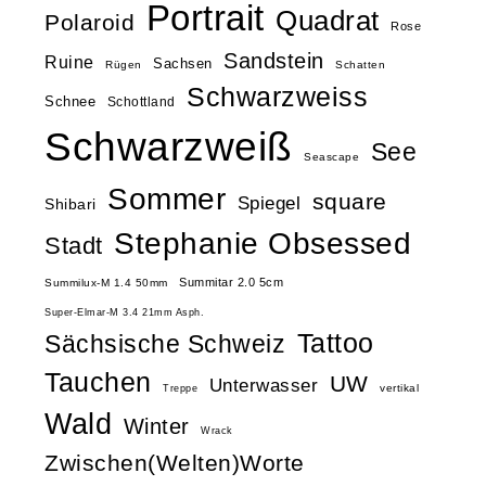
Portrait
Quadrat
Polaroid
Rose
Sandstein
Ruine
Sachsen
Rügen
Schatten
Schwarzweiss
Schnee
Schottland
Schwarzweiß
See
Seascape
Sommer
square
Spiegel
Shibari
Stephanie Obsessed
Stadt
Summitar 2.0 5cm
Summilux-M 1.4 50mm
Super-Elmar-M 3.4 21mm Asph.
Tattoo
Sächsische Schweiz
Tauchen
UW
Unterwasser
vertikal
Treppe
Wald
Winter
Wrack
Zwischen(Welten)Worte