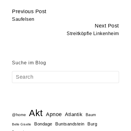
Previous Post
Continue
Saufelsen
Reading
Next Post
Streitköpfle Linkenheim
Suche im Blog
Akt
Apnoe
Atlantik
@home
Baum
Buntsandstein
Bondage
Burg
Belle Giselle