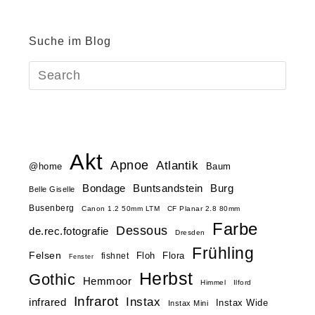
Suche im Blog
Akt
Apnoe
Atlantik
@home
Baum
Buntsandstein
Bondage
Burg
Belle Giselle
Busenberg
Canon 1.2 50mm LTM
CF Planar 2.8 80mm
Farbe
Dessous
de.rec.fotografie
Dresden
Frühling
Felsen
Floh
Flora
fishnet
Fenster
Herbst
Gothic
Hemmoor
Himmel
Ilford
Infrarot
Instax
infrared
Instax Wide
Instax Mini