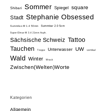
Sommer
square
Spiegel
Shibari
Stephanie Obsessed
Stadt
Summitar 2.0 5cm
Summilux-M 1.4 50mm
Super-Elmar-M 3.4 21mm Asph.
Tattoo
Sächsische Schweiz
Tauchen
UW
Unterwasser
vertikal
Treppe
Wald
Winter
Wrack
Zwischen(Welten)Worte
Kategorien
Allgemein