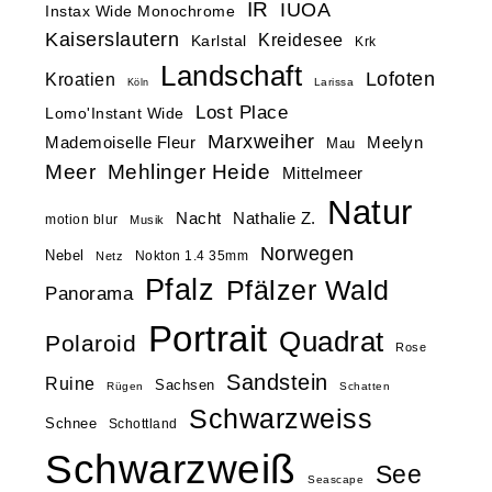
IR
IUOA
Instax Wide Monochrome
Kaiserslautern
Kreidesee
Karlstal
Krk
Landschaft
Lofoten
Kroatien
Larissa
Köln
Lost Place
Lomo'Instant Wide
Marxweiher
Mademoiselle Fleur
Meelyn
Mau
Meer
Mehlinger Heide
Mittelmeer
Natur
Nacht
Nathalie Z.
motion blur
Musik
Norwegen
Nebel
Nokton 1.4 35mm
Netz
Pfalz
Pfälzer Wald
Panorama
Portrait
Quadrat
Polaroid
Rose
Sandstein
Ruine
Sachsen
Rügen
Schatten
Schwarzweiss
Schnee
Schottland
Schwarzweiß
See
Seascape