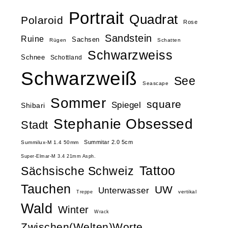
Portrait
Quadrat
Polaroid
Rose
Sandstein
Ruine
Sachsen
Rügen
Schatten
Schwarzweiss
Schnee
Schottland
Schwarzweiß
See
Seascape
Sommer
square
Spiegel
Shibari
Stephanie Obsessed
Stadt
Summitar 2.0 5cm
Summilux-M 1.4 50mm
Super-Elmar-M 3.4 21mm Asph.
Tattoo
Sächsische Schweiz
Tauchen
UW
Unterwasser
vertikal
Treppe
Wald
Winter
Wrack
Zwischen(Welten)Worte