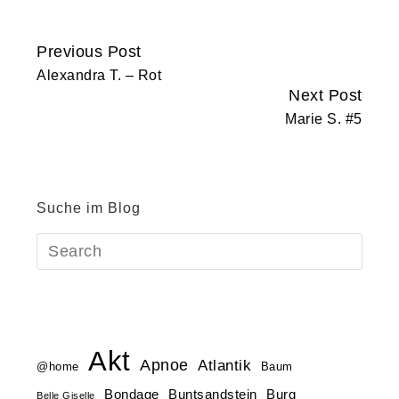
Previous Post
Continue
Alexandra T. – Rot
Reading
Next Post
Marie S. #5
Suche im Blog
Akt
Apnoe
Atlantik
@home
Baum
Buntsandstein
Bondage
Burg
Belle Giselle