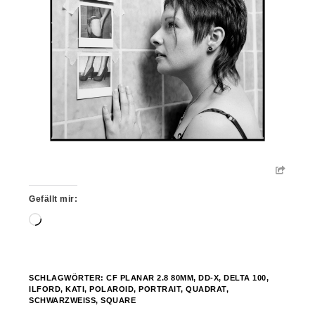
Gefällt mir:
Wird
geladen …
SCHLAGWÖRTER:
CF PLANAR 2.8 80MM
,
DD-X
,
DELTA 100
,
ILFORD
,
KATI
,
POLAROID
,
PORTRAIT
,
QUADRAT
,
SCHWARZWEISS
,
SQUARE