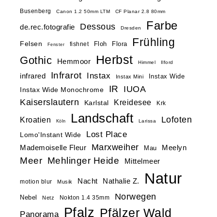
Busenberg
Canon 1.2 50mm LTM
CF Planar 2.8 80mm
Farbe
Dessous
de.rec.fotografie
Dresden
Frühling
Felsen
Floh
Flora
fishnet
Fenster
Herbst
Gothic
Hemmoor
Himmel
Ilford
Infrarot
Instax
infrared
Instax Wide
Instax Mini
IR
IUOA
Instax Wide Monochrome
Kaiserslautern
Kreidesee
Karlstal
Krk
Landschaft
Lofoten
Kroatien
Larissa
Köln
Lost Place
Lomo'Instant Wide
Marxweiher
Mademoiselle Fleur
Meelyn
Mau
Meer
Mehlinger Heide
Mittelmeer
Natur
Nacht
Nathalie Z.
motion blur
Musik
Norwegen
Nebel
Nokton 1.4 35mm
Netz
Pfalz
Pfälzer Wald
Panorama