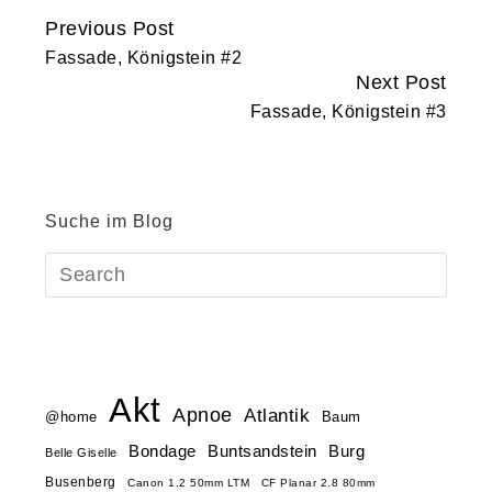
Previous Post
Continue
Fassade, Königstein #2
Reading
Next Post
Fassade, Königstein #3
Suche im Blog
Akt
Apnoe
Atlantik
@home
Baum
Buntsandstein
Bondage
Burg
Belle Giselle
Busenberg
Canon 1.2 50mm LTM
CF Planar 2.8 80mm