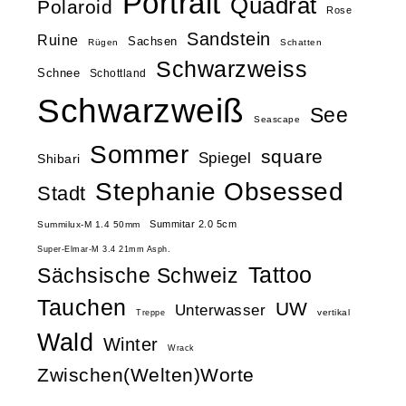
Portrait
Quadrat
Polaroid
Rose
Sandstein
Ruine
Sachsen
Rügen
Schatten
Schwarzweiss
Schnee
Schottland
Schwarzweiß
See
Seascape
Sommer
square
Spiegel
Shibari
Stephanie Obsessed
Stadt
Summitar 2.0 5cm
Summilux-M 1.4 50mm
Super-Elmar-M 3.4 21mm Asph.
Tattoo
Sächsische Schweiz
Tauchen
UW
Unterwasser
vertikal
Treppe
Wald
Winter
Wrack
Zwischen(Welten)Worte