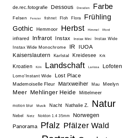
Farbe
Dessous
de.rec.fotografie
Dresden
Frühling
Felsen
Floh
Flora
fishnet
Fenster
Herbst
Gothic
Hemmoor
Himmel
Ilford
Infrarot
Instax
infrared
Instax Wide
Instax Mini
IR
IUOA
Instax Wide Monochrome
Kaiserslautern
Kreidesee
Karlstal
Krk
Landschaft
Lofoten
Kroatien
Larissa
Köln
Lost Place
Lomo'Instant Wide
Marxweiher
Mademoiselle Fleur
Meelyn
Mau
Meer
Mehlinger Heide
Mittelmeer
Natur
Nacht
Nathalie Z.
motion blur
Musik
Norwegen
Nebel
Nokton 1.4 35mm
Netz
Pfalz
Pfälzer Wald
Panorama