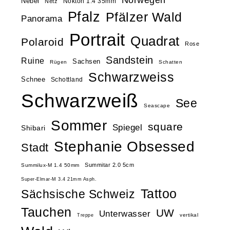
Nebel
Nokton 1.4 35mm
Netz
Pfalz
Pfälzer Wald
Panorama
Portrait
Quadrat
Polaroid
Rose
Sandstein
Ruine
Sachsen
Rügen
Schatten
Schwarzweiss
Schnee
Schottland
Schwarzweiß
See
Seascape
Sommer
square
Spiegel
Shibari
Stephanie Obsessed
Stadt
Summitar 2.0 5cm
Summilux-M 1.4 50mm
Super-Elmar-M 3.4 21mm Asph.
Tattoo
Sächsische Schweiz
Tauchen
UW
Unterwasser
vertikal
Treppe