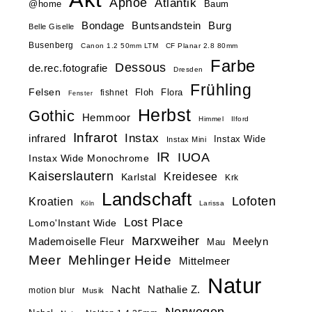
Apnoe
Atlantik
@home
Baum
Buntsandstein
Bondage
Burg
Belle Giselle
Busenberg
Canon 1.2 50mm LTM
CF Planar 2.8 80mm
Farbe
Dessous
de.rec.fotografie
Dresden
Frühling
Felsen
Floh
Flora
fishnet
Fenster
Herbst
Gothic
Hemmoor
Himmel
Ilford
Infrarot
Instax
infrared
Instax Wide
Instax Mini
IR
IUOA
Instax Wide Monochrome
Kaiserslautern
Kreidesee
Karlstal
Krk
Landschaft
Lofoten
Kroatien
Larissa
Köln
Lost Place
Lomo'Instant Wide
Marxweiher
Mademoiselle Fleur
Meelyn
Mau
Meer
Mehlinger Heide
Mittelmeer
Natur
Nacht
Nathalie Z.
motion blur
Musik
Norwegen