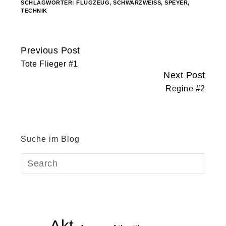
SCHLAGWÖRTER:
FLUGZEUG
,
SCHWARZWEISS
,
SPEYER
,
TECHNIK
Previous Post
Continue
Tote Flieger #1
Reading
Next Post
Regine #2
Suche im Blog
Akt