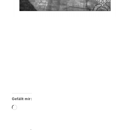
Gefällt mir:
Wird
geladen …