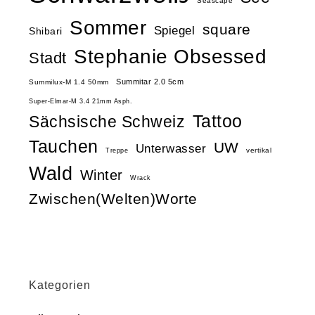
Seascape
Sommer
square
Spiegel
Shibari
Stephanie Obsessed
Stadt
Summitar 2.0 5cm
Summilux-M 1.4 50mm
Super-Elmar-M 3.4 21mm Asph.
Tattoo
Sächsische Schweiz
Tauchen
UW
Unterwasser
vertikal
Treppe
Wald
Winter
Wrack
Zwischen(Welten)Worte
Kategorien