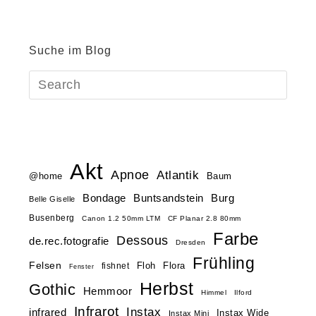
Suche im Blog
Akt
Apnoe
Atlantik
@home
Baum
Buntsandstein
Bondage
Burg
Belle Giselle
Busenberg
Canon 1.2 50mm LTM
CF Planar 2.8 80mm
Farbe
Dessous
de.rec.fotografie
Dresden
Frühling
Felsen
Floh
Flora
fishnet
Fenster
Herbst
Gothic
Hemmoor
Himmel
Ilford
Infrarot
Instax
infrared
Instax Wide
Instax Mini