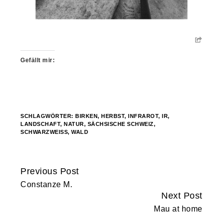
Gefällt mir:
SCHLAGWÖRTER:
BIRKEN
,
HERBST
,
INFRAROT
,
IR
,
LANDSCHAFT
,
NATUR
,
SÄCHSISCHE SCHWEIZ
,
SCHWARZWEISS
,
WALD
Previous Post
Continue
Constanze M.
Reading
Next Post
Mau at home