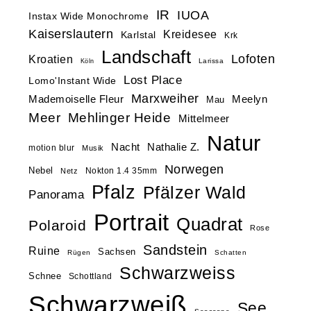
IR
IUOA
Instax Wide Monochrome
Kaiserslautern
Kreidesee
Karlstal
Krk
Landschaft
Lofoten
Kroatien
Larissa
Köln
Lost Place
Lomo'Instant Wide
Marxweiher
Mademoiselle Fleur
Meelyn
Mau
Meer
Mehlinger Heide
Mittelmeer
Natur
Nacht
Nathalie Z.
motion blur
Musik
Norwegen
Nebel
Nokton 1.4 35mm
Netz
Pfalz
Pfälzer Wald
Panorama
Portrait
Quadrat
Polaroid
Rose
Sandstein
Ruine
Sachsen
Rügen
Schatten
Schwarzweiss
Schnee
Schottland
Schwarzweiß
See