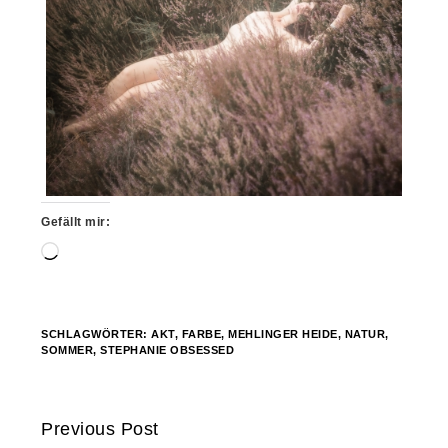
Gefällt mir:
Wird
geladen …
SCHLAGWÖRTER:
AKT
,
FARBE
,
MEHLINGER HEIDE
,
NATUR
,
SOMMER
,
STEPHANIE OBSESSED
Previous Post
Continue