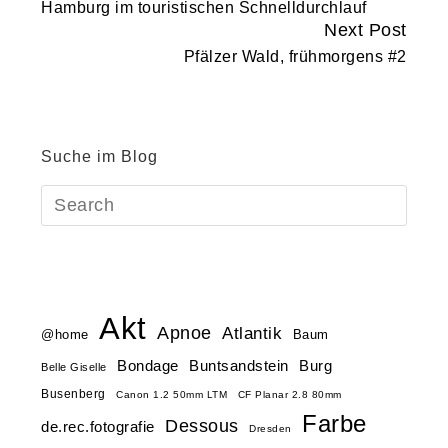
Hamburg im touristischen Schnelldurchlauf
Reading
Next Post
Pfälzer Wald, frühmorgens #2
Suche im Blog
Akt
Apnoe
Atlantik
@home
Baum
Buntsandstein
Bondage
Burg
Belle Giselle
Busenberg
Canon 1.2 50mm LTM
CF Planar 2.8 80mm
Farbe
Dessous
de.rec.fotografie
Dresden