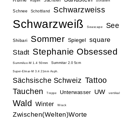
Sachsen
Rügen
Schatten
Schwarzweiss
Schnee
Schottland
Schwarzweiß
See
Seascape
Sommer
square
Spiegel
Shibari
Stephanie Obsessed
Stadt
Summitar 2.0 5cm
Summilux-M 1.4 50mm
Super-Elmar-M 3.4 21mm Asph.
Tattoo
Sächsische Schweiz
Tauchen
UW
Unterwasser
vertikal
Treppe
Wald
Winter
Wrack
Zwischen(Welten)Worte