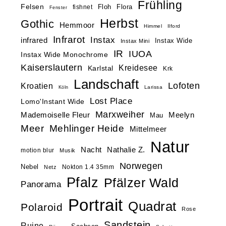
Frühling
Felsen
Floh
Flora
fishnet
Fenster
Herbst
Gothic
Hemmoor
Himmel
Ilford
Infrarot
Instax
infrared
Instax Wide
Instax Mini
IR
IUOA
Instax Wide Monochrome
Kaiserslautern
Kreidesee
Karlstal
Krk
Landschaft
Lofoten
Kroatien
Larissa
Köln
Lost Place
Lomo'Instant Wide
Marxweiher
Mademoiselle Fleur
Meelyn
Mau
Meer
Mehlinger Heide
Mittelmeer
Natur
Nacht
Nathalie Z.
motion blur
Musik
Norwegen
Nebel
Nokton 1.4 35mm
Netz
Pfalz
Pfälzer Wald
Panorama
Portrait
Quadrat
Polaroid
Rose
Sandstein
Ruine