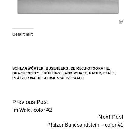
Gefällt mir:
SCHLAGWÖRTER:
BUSENBERG
,
DE.REC.FOTOGRAFIE
,
DRACHENFELS
,
FRÜHLING
,
LANDSCHAFT
,
NATUR
,
PFALZ
,
PFÄLZER WALD
,
SCHWARZWEISS
,
WALD
Previous Post
Continue
Im Wald, color #2
Reading
Next Post
Pfälzer Bundsandstein – color #1