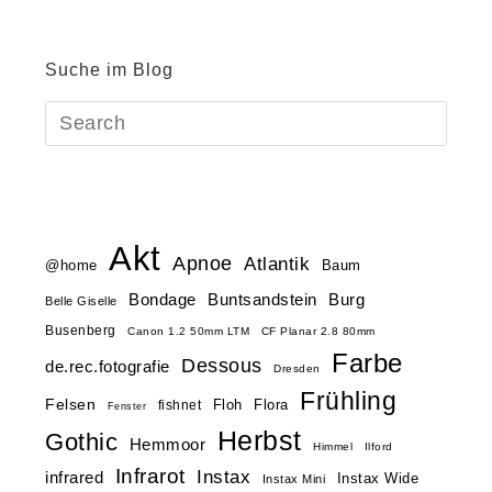
Suche im Blog
Akt
Apnoe
Atlantik
@home
Baum
Buntsandstein
Bondage
Burg
Belle Giselle
Busenberg
Canon 1.2 50mm LTM
CF Planar 2.8 80mm
Farbe
Dessous
de.rec.fotografie
Dresden
Frühling
Felsen
Floh
Flora
fishnet
Fenster
Herbst
Gothic
Hemmoor
Himmel
Ilford
Infrarot
Instax
infrared
Instax Wide
Instax Mini