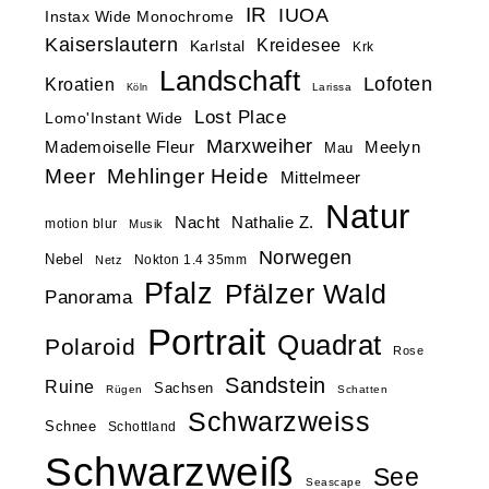
IR
IUOA
Instax Wide Monochrome
Kaiserslautern
Kreidesee
Karlstal
Krk
Landschaft
Lofoten
Kroatien
Larissa
Köln
Lost Place
Lomo'Instant Wide
Marxweiher
Mademoiselle Fleur
Meelyn
Mau
Meer
Mehlinger Heide
Mittelmeer
Natur
Nacht
Nathalie Z.
motion blur
Musik
Norwegen
Nebel
Nokton 1.4 35mm
Netz
Pfalz
Pfälzer Wald
Panorama
Portrait
Quadrat
Polaroid
Rose
Sandstein
Ruine
Sachsen
Rügen
Schatten
Schwarzweiss
Schnee
Schottland
Schwarzweiß
See
Seascape