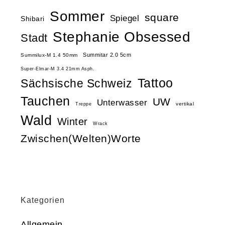
Sommer
square
Spiegel
Shibari
Stephanie Obsessed
Stadt
Summitar 2.0 5cm
Summilux-M 1.4 50mm
Super-Elmar-M 3.4 21mm Asph.
Tattoo
Sächsische Schweiz
Tauchen
UW
Unterwasser
vertikal
Treppe
Wald
Winter
Wrack
Zwischen(Welten)Worte
Kategorien
Allgemein