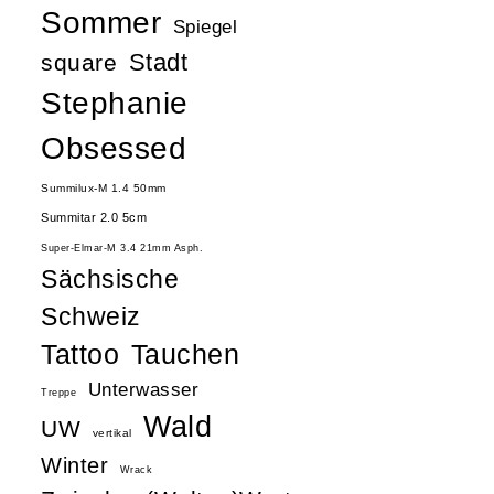
Sommer
Spiegel
Stadt
square
Stephanie
Obsessed
Summilux-M 1.4 50mm
Summitar 2.0 5cm
Super-Elmar-M 3.4 21mm Asph.
Sächsische
Schweiz
Tattoo
Tauchen
Unterwasser
Treppe
Wald
UW
vertikal
Winter
Wrack