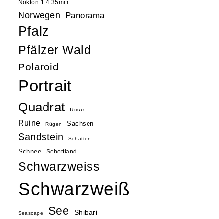
Nokton 1.4 35mm
Norwegen
Panorama
Pfalz
Pfälzer Wald
Polaroid
Portrait
Quadrat
Rose
Ruine
Sachsen
Rügen
Sandstein
Schatten
Schnee
Schottland
Schwarzweiss
Schwarzweiß
See
Shibari
Seascape