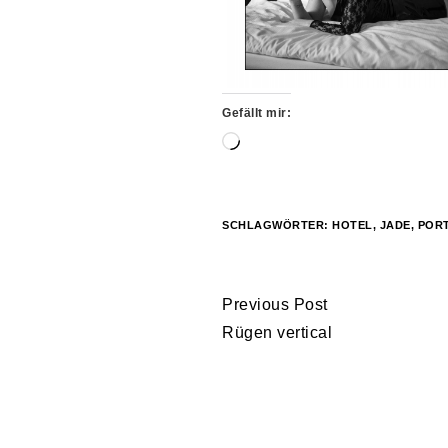
Gefällt mir:
Wird
geladen …
SCHLAGWÖRTER:
HOTEL
,
JADE
,
PORT
Continue
Previous Post
Reading
Rügen vertical