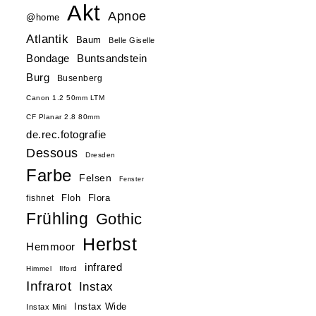
Akt
Apnoe
@home
Atlantik
Baum
Belle Giselle
Buntsandstein
Bondage
Burg
Busenberg
Canon 1.2 50mm LTM
CF Planar 2.8 80mm
de.rec.fotografie
Dessous
Dresden
Farbe
Felsen
Fenster
Floh
Flora
fishnet
Frühling
Gothic
Herbst
Hemmoor
infrared
Himmel
Ilford
Infrarot
Instax
Instax Wide
Instax Mini