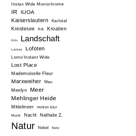
Instax Wide Monochrome
IR
IUOA
Kaiserslautern
Karlstal
Kreidesee
Kroatien
Krk
Landschaft
Köln
Lofoten
Larissa
Lomo'Instant Wide
Lost Place
Mademoiselle Fleur
Marxweiher
Mau
Meer
Meelyn
Mehlinger Heide
Mittelmeer
motion blur
Nacht
Nathalie Z.
Musik
Natur
Nebel
Netz