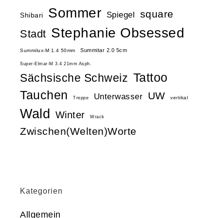
Sommer
square
Spiegel
Shibari
Stephanie Obsessed
Stadt
Summitar 2.0 5cm
Summilux-M 1.4 50mm
Super-Elmar-M 3.4 21mm Asph.
Tattoo
Sächsische Schweiz
Tauchen
UW
Unterwasser
vertikal
Treppe
Wald
Winter
Wrack
Zwischen(Welten)Worte
Kategorien
Allgemein