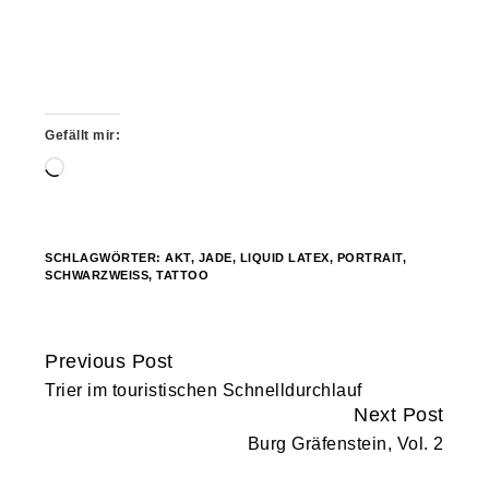
Gefällt mir:
Wird
geladen …
SCHLAGWÖRTER:
AKT
,
JADE
,
LIQUID LATEX
,
PORTRAIT
,
SCHWARZWEISS
,
TATTOO
Previous Post
Continue
Trier im touristischen Schnelldurchlauf
Reading
Next Post
Burg Gräfenstein, Vol. 2