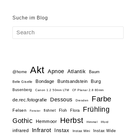
Suche im Blog
Akt
Apnoe
Atlantik
@home
Baum
Buntsandstein
Bondage
Burg
Belle Giselle
Busenberg
Canon 1.2 50mm LTM
CF Planar 2.8 80mm
Farbe
Dessous
de.rec.fotografie
Dresden
Frühling
Felsen
Floh
Flora
fishnet
Fenster
Herbst
Gothic
Hemmoor
Himmel
Ilford
Infrarot
Instax
infrared
Instax Wide
Instax Mini