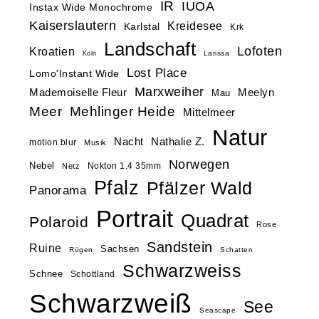
IR
IUOA
Instax Wide Monochrome
Kaiserslautern
Kreidesee
Karlstal
Krk
Landschaft
Lofoten
Kroatien
Larissa
Köln
Lost Place
Lomo'Instant Wide
Marxweiher
Mademoiselle Fleur
Meelyn
Mau
Meer
Mehlinger Heide
Mittelmeer
Natur
Nacht
Nathalie Z.
motion blur
Musik
Norwegen
Nebel
Nokton 1.4 35mm
Netz
Pfalz
Pfälzer Wald
Panorama
Portrait
Quadrat
Polaroid
Rose
Sandstein
Ruine
Sachsen
Rügen
Schatten
Schwarzweiss
Schnee
Schottland
Schwarzweiß
See
Seascape