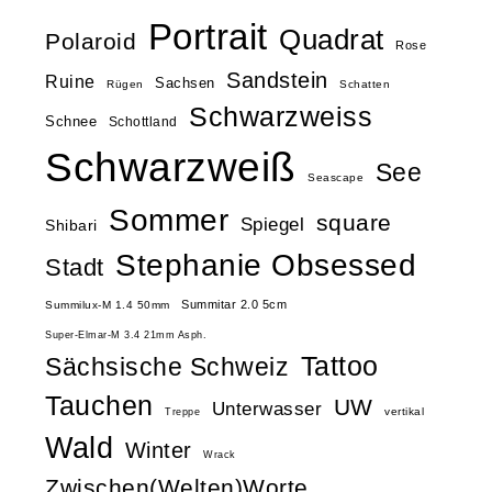
Portrait
Quadrat
Polaroid
Rose
Sandstein
Ruine
Sachsen
Rügen
Schatten
Schwarzweiss
Schnee
Schottland
Schwarzweiß
See
Seascape
Sommer
square
Spiegel
Shibari
Stephanie Obsessed
Stadt
Summitar 2.0 5cm
Summilux-M 1.4 50mm
Super-Elmar-M 3.4 21mm Asph.
Tattoo
Sächsische Schweiz
Tauchen
UW
Unterwasser
vertikal
Treppe
Wald
Winter
Wrack
Zwischen(Welten)Worte