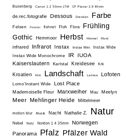
Busenberg
Canon 1.2 50mm LTM
CF Planar 2.8 80mm
Farbe
Dessous
de.rec.fotografie
Dresden
Frühling
Felsen
Floh
Flora
fishnet
Fenster
Herbst
Gothic
Hemmoor
Himmel
Ilford
Infrarot
Instax
infrared
Instax Wide
Instax Mini
IR
IUOA
Instax Wide Monochrome
Kaiserslautern
Kreidesee
Karlstal
Krk
Landschaft
Lofoten
Kroatien
Larissa
Köln
Lost Place
Lomo'Instant Wide
Marxweiher
Mademoiselle Fleur
Meelyn
Mau
Meer
Mehlinger Heide
Mittelmeer
Natur
Nacht
Nathalie Z.
motion blur
Musik
Norwegen
Nebel
Nokton 1.4 35mm
Netz
Pfalz
Pfälzer Wald
Panorama