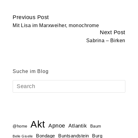
Previous Post
Continue
Mit Lisa im Marxweiher, monochrome
Reading
Next Post
Sabrina – Birken
Suche im Blog
Akt
Apnoe
Atlantik
@home
Baum
Buntsandstein
Bondage
Burg
Belle Giselle