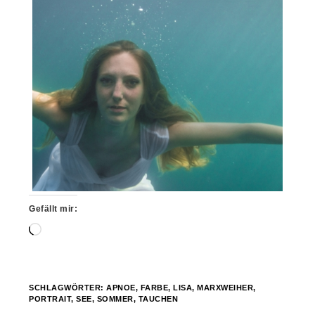
Gefällt mir:
Wird
geladen …
SCHLAGWÖRTER:
APNOE
,
FARBE
,
LISA
,
MARXWEIHER
,
PORTRAIT
,
SEE
,
SOMMER
,
TAUCHEN