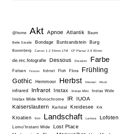
Akt
Apnoe
Atlantik
@home
Baum
Buntsandstein
Bondage
Burg
Belle Giselle
Busenberg
Canon 1.2 50mm LTM
CF Planar 2.8 80mm
Farbe
Dessous
de.rec.fotografie
Dresden
Frühling
Felsen
Floh
Flora
fishnet
Fenster
Herbst
Gothic
Hemmoor
Himmel
Ilford
Infrarot
Instax
infrared
Instax Wide
Instax Mini
IR
IUOA
Instax Wide Monochrome
Kaiserslautern
Kreidesee
Karlstal
Krk
Landschaft
Lofoten
Kroatien
Larissa
Köln
Lost Place
Lomo'Instant Wide