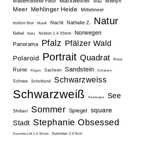
Marxweiher
Mademoiselle Fleur
Meelyn
Mau
Meer
Mehlinger Heide
Mittelmeer
Natur
Nacht
Nathalie Z.
motion blur
Musik
Norwegen
Nebel
Nokton 1.4 35mm
Netz
Pfalz
Pfälzer Wald
Panorama
Portrait
Quadrat
Polaroid
Rose
Sandstein
Ruine
Sachsen
Rügen
Schatten
Schwarzweiss
Schnee
Schottland
Schwarzweiß
See
Seascape
Sommer
square
Spiegel
Shibari
Stephanie Obsessed
Stadt
Summitar 2.0 5cm
Summilux-M 1.4 50mm