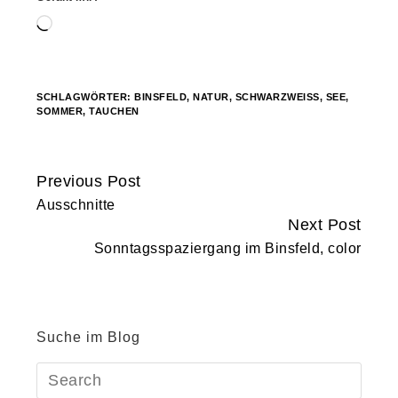
Wird
geladen …
SCHLAGWÖRTER:
BINSFELD
,
NATUR
,
SCHWARZWEISS
,
SEE
,
SOMMER
,
TAUCHEN
Previous Post
Continue
Ausschnitte
Reading
Next Post
Sonntagsspaziergang im Binsfeld, color
Suche im Blog