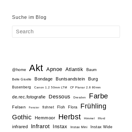
Suche im Blog
Akt
Apnoe
Atlantik
@home
Baum
Buntsandstein
Bondage
Burg
Belle Giselle
Busenberg
Canon 1.2 50mm LTM
CF Planar 2.8 80mm
Farbe
Dessous
de.rec.fotografie
Dresden
Frühling
Felsen
Floh
Flora
fishnet
Fenster
Herbst
Gothic
Hemmoor
Himmel
Ilford
Infrarot
Instax
infrared
Instax Wide
Instax Mini