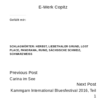
E-Werk Copitz
Gefällt mir:
SCHLAGWÖRTER:
HERBST
,
LIEBETHALER GRUND
,
LOST
PLACE
,
PANORAMA
,
RUINE
,
SÄCHSISCHE SCHWEIZ
,
SCHWARZWEISS
Previous Post
Continue
Carina im See
Reading
Next Post
Kammgarn International Bluesfestival 2016, Teil
1