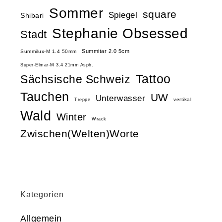
Sommer
square
Spiegel
Shibari
Stephanie Obsessed
Stadt
Summitar 2.0 5cm
Summilux-M 1.4 50mm
Super-Elmar-M 3.4 21mm Asph.
Tattoo
Sächsische Schweiz
Tauchen
UW
Unterwasser
vertikal
Treppe
Wald
Winter
Wrack
Zwischen(Welten)Worte
Kategorien
Allgemein