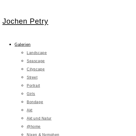
Jochen Petry
Galerien
Landscape
Seascape
Cityscape
Street
Portrait
Girls
Bondage
Akt
Akt und Natur
@home
Nixen & Nymphen