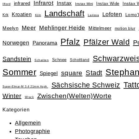
Infrarot
Instax
infrared
Instax Wide
Instax
Instax Mini
Ilford
Landschaft
Lofoten
Kroatien
Lomo'
Krk
Larissa
Köln
Meer
Mehlinger Heide
Meelyn
Mittelmeer
motion blur
Pfalz
Pfälzer Wald
P
Norwegen
Panorama
Schwarzwei
Sandstein
Schnee
Schottland
Schatten
Sommer
Stephan
Stadt
square
Spiegel
Tatt
Sächsische Schweiz
Super-Elmar-M 3.4 21mm Asph.
Zwischen(Welten)Worte
Winter
Wrack
Kategorien
Allgemein
Photographie