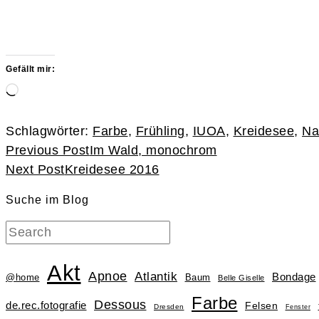
Gefällt mir:
Wird
geladen …
Schlagwörter:
Farbe
,
Frühling
,
IUOA
,
Kreidesee
,
Na
Continue
Previous Post
Im Wald, monochrom
Reading
Next Post
Kreidesee 2016
Suche im Blog
Akt
Apnoe
Atlantik
Bondage
@home
Baum
Belle Giselle
Farbe
Dessous
de.rec.fotografie
Felsen
Dresden
Fenster