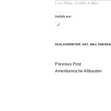
Lost Place, Graffiti & Mau
Gefällt mir:
Wird
geladen …
SCHLAGWÖRTER:
AKT
,
MAU
,
PANORA
Continue
Previous Post
Reading
Amerikanische Altbauten