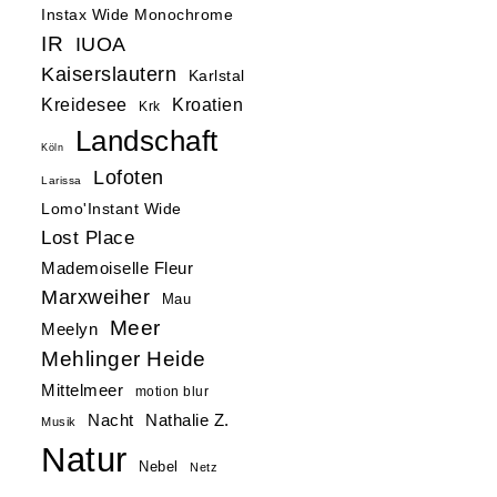
Instax Wide Monochrome
IR
IUOA
Kaiserslautern
Karlstal
Kreidesee
Kroatien
Krk
Landschaft
Köln
Lofoten
Larissa
Lomo'Instant Wide
Lost Place
Mademoiselle Fleur
Marxweiher
Mau
Meer
Meelyn
Mehlinger Heide
Mittelmeer
motion blur
Nacht
Nathalie Z.
Musik
Natur
Nebel
Netz