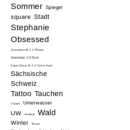
Sommer
Spiegel
Stadt
square
Stephanie
Obsessed
Summilux-M 1.4 50mm
Summitar 2.0 5cm
Super-Elmar-M 3.4 21mm Asph.
Sächsische
Schweiz
Tattoo
Tauchen
Unterwasser
Treppe
Wald
UW
vertikal
Winter
Wrack