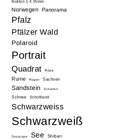
Nokton 1.4 35mm
Norwegen
Panorama
Pfalz
Pfälzer Wald
Polaroid
Portrait
Quadrat
Rose
Ruine
Sachsen
Rügen
Sandstein
Schatten
Schnee
Schottland
Schwarzweiss
Schwarzweiß
See
Shibari
Seascape