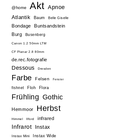
Akt
Apnoe
@home
Atlantik
Baum
Belle Giselle
Buntsandstein
Bondage
Burg
Busenberg
Canon 1.2 50mm LTM
CF Planar 2.8 80mm
de.rec.fotografie
Dessous
Dresden
Farbe
Felsen
Fenster
Floh
Flora
fishnet
Frühling
Gothic
Herbst
Hemmoor
infrared
Himmel
Ilford
Infrarot
Instax
Instax Wide
Instax Mini