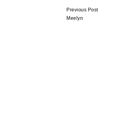
Continue
Previous Post
Reading
Meelyn