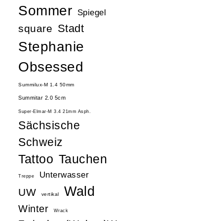
Sommer
Spiegel
Stadt
square
Stephanie
Obsessed
Summilux-M 1.4 50mm
Summitar 2.0 5cm
Super-Elmar-M 3.4 21mm Asph.
Sächsische
Schweiz
Tattoo
Tauchen
Unterwasser
Treppe
Wald
UW
vertikal
Winter
Wrack