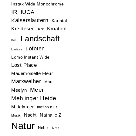
Instax Wide Monochrome
IR
IUOA
Kaiserslautern
Karlstal
Kreidesee
Kroatien
Krk
Landschaft
Köln
Lofoten
Larissa
Lomo'Instant Wide
Lost Place
Mademoiselle Fleur
Marxweiher
Mau
Meer
Meelyn
Mehlinger Heide
Mittelmeer
motion blur
Nacht
Nathalie Z.
Musik
Natur
Nebel
Netz