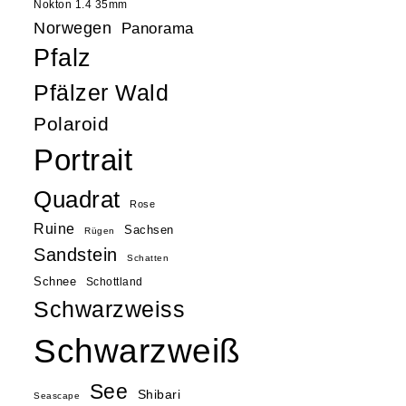
Nokton 1.4 35mm
Norwegen
Panorama
Pfalz
Pfälzer Wald
Polaroid
Portrait
Quadrat
Rose
Ruine
Sachsen
Rügen
Sandstein
Schatten
Schnee
Schottland
Schwarzweiss
Schwarzweiß
See
Shibari
Seascape