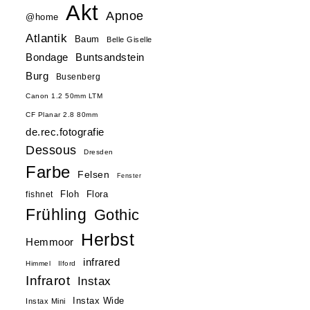
Akt
Apnoe
@home
Atlantik
Baum
Belle Giselle
Buntsandstein
Bondage
Burg
Busenberg
Canon 1.2 50mm LTM
CF Planar 2.8 80mm
de.rec.fotografie
Dessous
Dresden
Farbe
Felsen
Fenster
Floh
Flora
fishnet
Frühling
Gothic
Herbst
Hemmoor
infrared
Himmel
Ilford
Infrarot
Instax
Instax Wide
Instax Mini