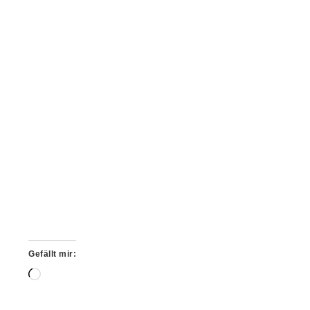
Gefällt mir:
Wird
geladen …