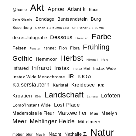
Akt
Apnoe
Atlantik
@home
Baum
Buntsandstein
Bondage
Burg
Belle Giselle
Busenberg
Canon 1.2 50mm LTM
CF Planar 2.8 80mm
Farbe
Dessous
de.rec.fotografie
Dresden
Frühling
Felsen
Floh
Flora
fishnet
Fenster
Herbst
Gothic
Hemmoor
Himmel
Ilford
Infrarot
Instax
infrared
Instax Wide
Instax Mini
IR
IUOA
Instax Wide Monochrome
Kaiserslautern
Kreidesee
Karlstal
Krk
Landschaft
Lofoten
Kroatien
Larissa
Köln
Lost Place
Lomo'Instant Wide
Marxweiher
Mademoiselle Fleur
Meelyn
Mau
Meer
Mehlinger Heide
Mittelmeer
Natur
Nacht
Nathalie Z.
motion blur
Musik