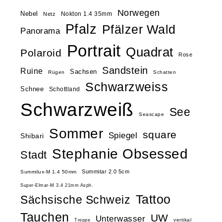
Norwegen
Nebel
Nokton 1.4 35mm
Netz
Pfalz
Pfälzer Wald
Panorama
Portrait
Quadrat
Polaroid
Rose
Sandstein
Ruine
Sachsen
Rügen
Schatten
Schwarzweiss
Schnee
Schottland
Schwarzweiß
See
Seascape
Sommer
square
Spiegel
Shibari
Stephanie Obsessed
Stadt
Summitar 2.0 5cm
Summilux-M 1.4 50mm
Super-Elmar-M 3.4 21mm Asph.
Tattoo
Sächsische Schweiz
Tauchen
UW
Unterwasser
vertikal
Treppe