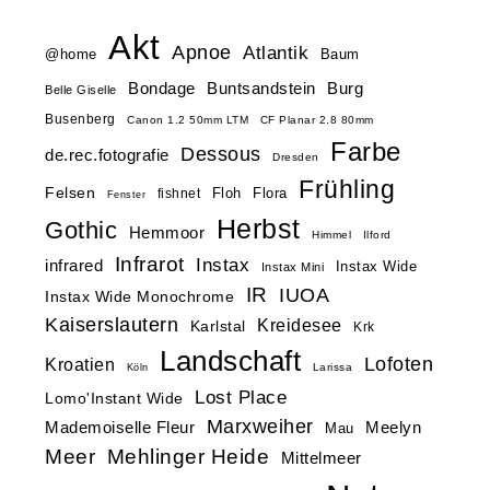
Akt
Apnoe
Atlantik
@home
Baum
Buntsandstein
Bondage
Burg
Belle Giselle
Busenberg
Canon 1.2 50mm LTM
CF Planar 2.8 80mm
Farbe
Dessous
de.rec.fotografie
Dresden
Frühling
Felsen
Floh
Flora
fishnet
Fenster
Herbst
Gothic
Hemmoor
Himmel
Ilford
Infrarot
Instax
infrared
Instax Wide
Instax Mini
IR
IUOA
Instax Wide Monochrome
Kaiserslautern
Kreidesee
Karlstal
Krk
Landschaft
Lofoten
Kroatien
Larissa
Köln
Lost Place
Lomo'Instant Wide
Marxweiher
Mademoiselle Fleur
Meelyn
Mau
Meer
Mehlinger Heide
Mittelmeer