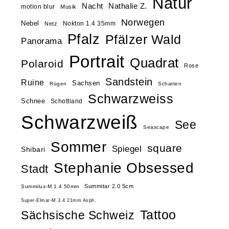
Natur
Nacht
Nathalie Z.
motion blur
Musik
Norwegen
Nebel
Nokton 1.4 35mm
Netz
Pfalz
Pfälzer Wald
Panorama
Portrait
Quadrat
Polaroid
Rose
Sandstein
Ruine
Sachsen
Rügen
Schatten
Schwarzweiss
Schnee
Schottland
Schwarzweiß
See
Seascape
Sommer
square
Spiegel
Shibari
Stephanie Obsessed
Stadt
Summitar 2.0 5cm
Summilux-M 1.4 50mm
Super-Elmar-M 3.4 21mm Asph.
Tattoo
Sächsische Schweiz